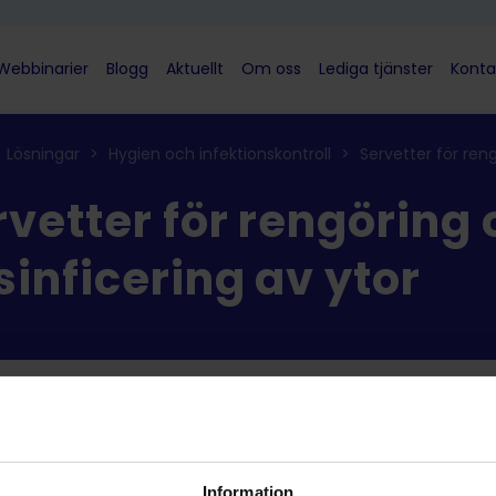
Webbinarier
Blogg
Aktuellt
Om oss
Lediga tjänster
Konta
Lösningar
>
Hygien och infektionskontroll
>
Servetter för ren
rvetter för rengöring
sinficering av ytor
ter
Information