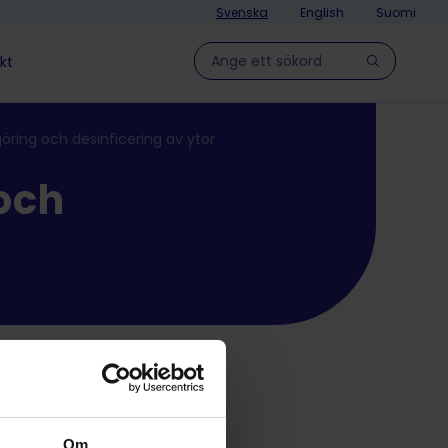
Svenska
English
Suomi
Hae sivulla
kt
göring och desinficering av ytor
 och
Om