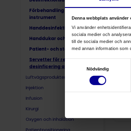
Förbehandling av smutsiga
instrument
Denna webbplats använder 
Vi använder enhetsidentifierar
Handdesinfektion
sociala medier och analysera 
Handdukar och badlakan
till de sociala medier och a
med annan information som du 
Patient- och stödkuddar
Servetter för rengöring och
Samtyckesval
desinficering av ytor
Nödvändig
Luftvägsprodukter
Injektion
Infusion
Kirurgi
Yt
Oxygen och inhalation
Patientpositionering