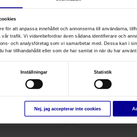
cookies
e för att anpassa innehållet och annonserna till användarna, tillh
vår trafik. Vi vidarebefordrar även sådana identifierare och anna
nnons- och analysföretag som vi samarbetar med. Dessa kan i sin
har tillhandahållit eller som de har samlat in när du har använt 
Inställningar
Statistik
ApoWIPE Ethanol
ApoWIPE regular 
Disinfection Mini –
allrengöringsdu
rengörande
ytdesinfektionsduk
Ytrengöring
Ytrengöri
Nej, jag accepterar inte cookies
Ac
desinfektion
Ytdesinfektion