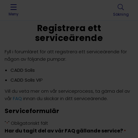
Skip to content
Meny
Sökning
Registrera ett
serviceärende
Fyll i forumläret för att registrera ett serviceärende för
någon av följande pumpar:
CADD Solis
CADD Solis VI
P
Vill du veta mer om vår serviceprocess, ta gärna del av
vår
FAQ
innan du skickar in ditt serviceärende.
Serviceformulär
"
" Obligatoriskt fält
*
Har du tagit del av vår FAQ gällande service?
*