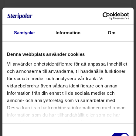
Faktureringsadress
*
Samtycke
Information
Om
Referens / Kostandsställe
*
Denna webbplats använder cookies
Vi använder enhetsidentifierare för att anpassa innehållet
och annonserna till användarna, tillhandahålla funktioner
Välj pump
*
för sociala medier och analysera vår trafik. Vi
vidarebefordrar även sådana identifierare och annan
information från din enhet till de sociala medier och
annons- och analysföretag som vi samarbetar med.
Serienummer
*
Dessa kan i sin tur kombinera informationen med annan
information som du har tillhandahållit eller som de har
samlat in när du har använt deras tjänster.
Tillverkningsår
Samtyckesval
*