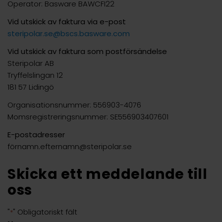
Operator: Basware BAWCFI22
Vid utskick av faktura via e-post
steripolar.se@bscs.basware.com
Vid utskick av faktura som postförsändelse
Steripolar AB
Tryffelslingan 12
181 57 Lidingö
Organisationsnummer: 556903-4076
Momsregistreringsnummer: SE556903407601
E-postadresser
förnamn.efternamn@steripolar.se
Skicka ett meddelande till
oss
"
" Obligatoriskt fält
*