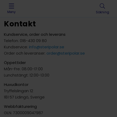
Skip to content
Meny
Sökning
Kontakt
Kundservice, order och leverans
Telefon: 018-430 09 80
Kundservice:
info@steripolar.se
Order och leveranser:
order@steripolar.se
Öppettider
Mån-Fre: 08:00-17:00
Lunchstängt: 12:00-13:00
Huvudkontor
Tryffelslingan 12
181 57 Lidingö, Sverige
Webbfakturering
GLN: 7300009047987