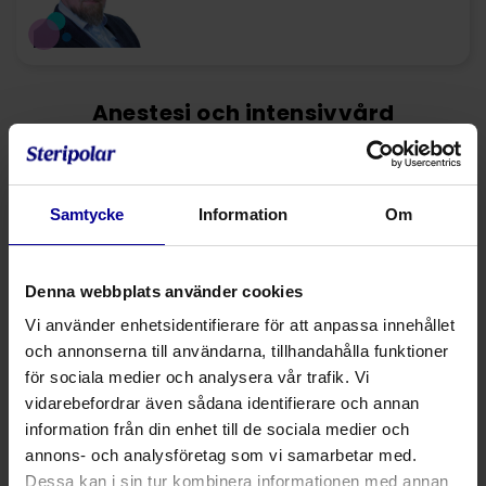
Anestesi och intensivvård
Fältbaserad produktchef
Patientpositionering och
Samtycke
Information
Om
patientvärme
Joachim Engestang
Tel. +46 (0) 708 760 543
Denna webbplats använder cookies
Vi använder enhetsidentifierare för att anpassa innehållet
Fältbaserad produktchef
och annonserna till användarna, tillhandahålla funktioner
Luftvägshantering
för sociala medier och analysera vår trafik. Vi
Marcus Reinhardt
vidarebefordrar även sådana identifierare och annan
Tel. +46 (0) 73 067 18 62
information från din enhet till de sociala medier och
annons- och analysföretag som vi samarbetar med.
Dessa kan i sin tur kombinera informationen med annan