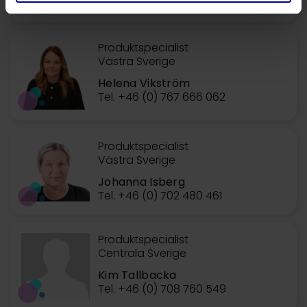
Produktspecialist
Västra Sverige
Helena Vikström
Tel. +46 (0) 767 666 062
Produktspecialist
Västra Sverige
Johanna Isberg
Tel. +46 (0) 702 480 461
Produktspecialist
Centrala Sverige
Kim Tallbacka
Tel. +46 (0) 708 760 549