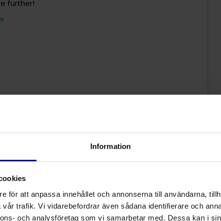
e further!
se
konsam sårbehandling
 får lära dig mer om fördelarna med att använda
Information
h ta del av spännande produktnyheter. Under
 skiljer manukahonung från vanlig honung, var de
cookies
ken betydelse MGO-halten har i klinisk användning.
e för att anpassa innehållet och annonserna till användarna, tillh
vår trafik. Vi vidarebefordrar även sådana identifierare och anna
e further!
nnons- och analysföretag som vi samarbetar med. Dessa kan i sin