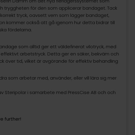
osefin Damm om det nya flerlagerssystemet som
ch tryggheten för den som applicerar bandaget. Tack
t korrekt tryck, oavsett vem som lägger bandaget,
n kommer också att gå igenom hur detta bidrar till
ska fördelarna.
ndage som alltid ger ett väldefinerat vilotryck, med
ör effektivt arbetstryck. Detta ger en säker, bekväm och
ck över tid, vilket är avgörande för effektiv behandling
dra som arbetar med, använder, eller vill lära sig mer
av Steripolar i samarbete med PressCise AB och och
e further!