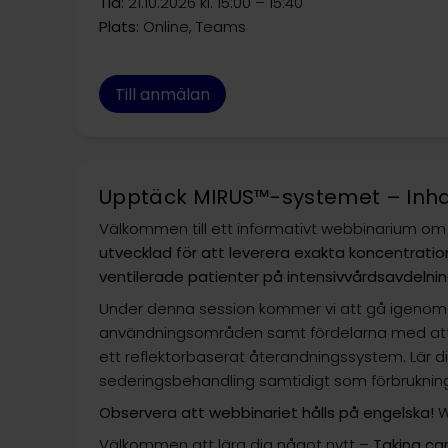
Tid:
21.10.2026 kl. 15:00 – 15:40
Plats:
Online, Teams
Till anmälan
Upptäck MIRUS™-systemet – Inha
Välkommen till ett informativt webbinarium om
utvecklad för att leverera exakta koncentration
ventilerade patienter på intensivvårdsavdelni
Under denna session kommer vi att gå igenom 
användningsområden samt fördelarna med att a
ett reflektorbaserat återandningssystem. Lär dig
sederingsbehandling samtidigt som förbrukni
Observera att webbinariet hålls på engelska!
W
Välkommen att lära dig något nytt –
Taking car