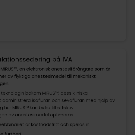
lationssedering på IVA
MIRUS™, en elektronisk anestesiförångare som är
er av flyktiga anestesimedel till mekaniskt
ngen.
teknologin bakom MIRUS™, dess kliniska
dministrera isofluran och sevofluran med hjälp av
 hur MIRUS™ kan bidra till effektiv
ngen av anestesimedel optimeras.
ebbinariet är kostnadsfritt och spelas in.
e further!