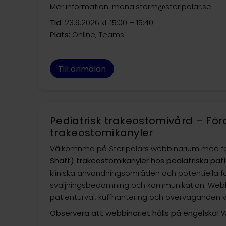
Mer information: mona.storm@steripolar.se
Tid:
23.9.2026 kl. 15:00 – 15:40
Plats:
Online, Teams
Till anmälan
Pediatrisk trakeostomivård – Fö
trakeostomikanyler
Välkomnma på Steripolars webbinarium med f
Shaft) trakeostomikanyler hos pediatriska pat
kliniska användningsområden och potentiella fö
sväljningsbedömning och kommunikation. Webbin
patienturval, kuffhantering och överväganden vid
Observera att webbinariet hålls på engelska!
W