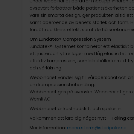
Under webbinariet berättar meduppfinnaren J
avsevärt förbättrar både patientsäkerheten o
vare sin smarta design, ger produkten alltid et
samt oberoende av benets storlek och form. Ho
förbättrad klinisk effekt, samt de hälsoekonomi
Om Lundatex® Compression System
Lundatex®-systemet kombinerar ett elastiskt ba
ett justerbart yttre lager med låg elasticitet f
effektiv kompression, som bibehåller korrekt try
och sårläkning.
Webbinariet vänder sig till vårdpersonal och an
om kompressionsbehandling.
Webbinariet ges på svenska. Webbinariet ges 
Wernli AG.
Webbinariet är kostnadsfritt och spelas in.
Välkommen att lära dig något nytt –
Taking car
Mer information:
mona.storm@steripolar.se