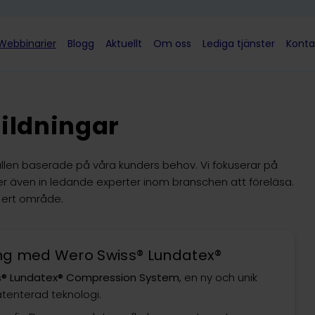
Webbinarier
Blogg
Aktuellt
Om oss
Lediga tjänster
Konta
ildningar
lfällen baserade på våra kunders behov. Vi fokuserar på
der även in ledande experter inom branschen att föreläsa.
i ert område.
ng med Wero Swiss® Lundatex®
s® Lundatex® Compression System
, en ny och unik
tenterad teknologi.