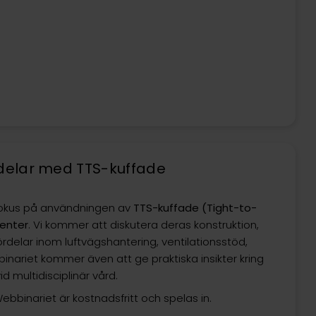
rdelar med TTS-kuffade
okus på användningen av
TTS-kuffade (Tight-to-
ienter
. Vi kommer att diskutera deras konstruktion,
rdelar inom luftvägshantering, ventilationsstöd,
ariet kommer även att ge praktiska insikter kring
 multidisciplinär vård.
ebbinariet är kostnadsfritt och spelas in.