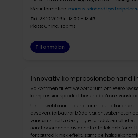
Mer information:
marcus.reinhardt@steripolar.
Tid:
28.10.2026 kl. 13:00 – 13:45
Plats:
Online, Teams
Till anmälan
Innovativ kompressionsbehandli
Välkommen till ett webbinarium om
Wero Swis
kompressionsprodukt baserad på en svensk pa
Under webbinariet berättar meduppfinnaren J
avsevärt förbättrar både patientsäkerheten o
vare sin smarta design, ger produkten alltid et
samt oberoende av benets storlek och form. Ho
förbättrad klinisk effekt, samt de hälsoekonomi