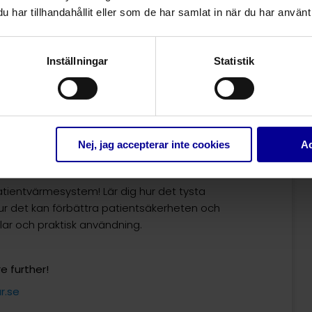
har tillhandahållit eller som de har samlat in när du har använt 
Inställningar
Statistik
Nej, jag accepterar inte cookies
Ac
esystemet
entvärmesystem! Lär dig hur det tysta
 det kan förbättra patientsäkerheten och
elar och praktisk användning.
e further!
r.se