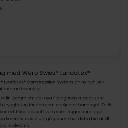
se
ng med Wero Swiss® Lundatex®
s® Lundatex® Compression System
, en ny och unik
tenterad teknologi.
osefin Damm om det nya flerlagerssystemet som
ch tryggheten för den som applicerar bandaget. Tack
t korrekt tryck, oavsett vem som lägger bandaget,
n kommer också att gå igenom hur detta bidrar till
ska fördelarna.