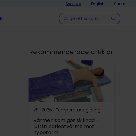
Svenska
English
Suomi
Hae sivulla
kt
Rekommenderade artiklar
28.1.2026 •
Temperaturreglering
Värmen som gör skillnad –
luftfri patientvärme mot
hypotermi