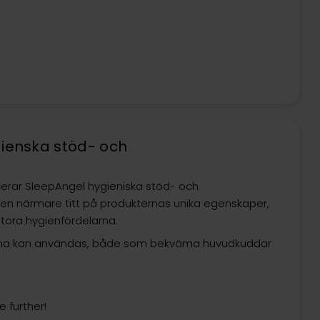
ygienska stöd- och
cerar SleepAngel hygieniska stöd- och
 en närmare titt på produkternas unika egenskaper,
tora hygienfördelarna.
darna kan användas, både som bekväma huvudkuddar
 further!