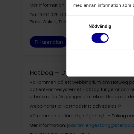
Mer information: mona.storm@steripolar.se
med annan information som du 
Tid:
15.10.2026 kl. 15:00 – 15:40
Samtyckesval
Plats:
Online, Teams
Nödvändig
Till anmälan
HotDog – Det tysta patientvärm
Välkommen på ett webbinarium om HotDog pati
patientvärmesystemet HotDog fungerar och hur
arbetsmiljön. Vi går igenom teknik, kliniska förd
Webbinariet är kostnadsfritt och spelas in.
Välkommen att lära dig något nytt –
Taking car
Mer information:
joachim.engestang@steripola