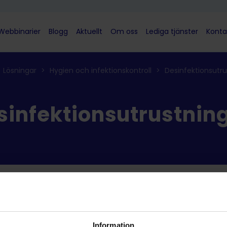
Webbinarier
Blogg
Aktuellt
Om oss
Lediga tjänster
Konta
Lösningar
>
Hygien och infektionskontroll
>
Desinfektionsutru
sinfektionsutrustnin
ucts were found matching your selection.
Information