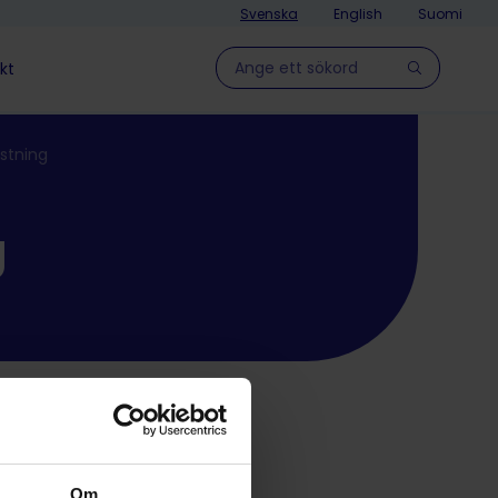
Svenska
English
Suomi
Hae sivulla
kt
stning
g
Om