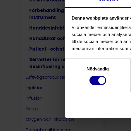
Förbehandling av smutsiga
instrument
Denna webbplats använder 
Vi använder enhetsidentifierar
Handdesinfektion
sociala medier och analysera 
Handdukar och badlakan
till de sociala medier och a
med annan information som du 
Patient- och stödkuddar
Servetter för rengöring och
Samtyckesval
desinficering av ytor
Nödvändig
Luftvägsprodukter
Injektion
Infusion
Kirurgi
Oxygen och inhalation
Patientpositionering