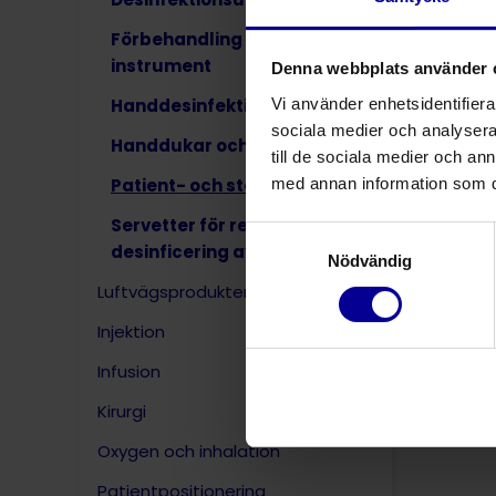
Förbehandling av smutsiga
instrument
Denna webbplats använder 
Vi använder enhetsidentifierar
Handdesinfektion
sociala medier och analysera 
Handdukar och badlakan
till de sociala medier och a
med annan information som du 
Patient- och stödkuddar
Servetter för rengöring och
Samtyckesval
desinficering av ytor
Nödvändig
Luftvägsprodukter
Sle
Injektion
Infusion
Kirurgi
Oxygen och inhalation
Patientpositionering