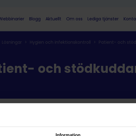
Webbinarier
Blogg
Aktuellt
Om oss
Lediga tjänster
Konta
Lösningar
>
Hygien och infektionskontroll
>
Patient- och stö
tient- och stödkudda
ter
Information