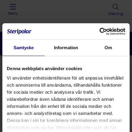
Skip to content
Meny
Sökning
Home
>
Lösningar
>
Hygien och
infektionskontroll
>
Handdukar och badlakan
Handdukar och badlakan
Samtycke
Information
Om
Tillbaka
Denna webbplats använder cookies
Vi använder enhetsidentifierare för att anpassa innehållet
Lösningar
och annonserna till användarna, tillhandahålla funktioner
för sociala medier och analysera vår trafik. Vi
vidarebefordrar även sådana identifierare och annan
Produkter
information från din enhet till de sociala medier och
annons- och analysföretag som vi samarbetar med.
Dessa kan i sin tur kombinera informationen med annan
information som du har tillhandahållit eller som de har