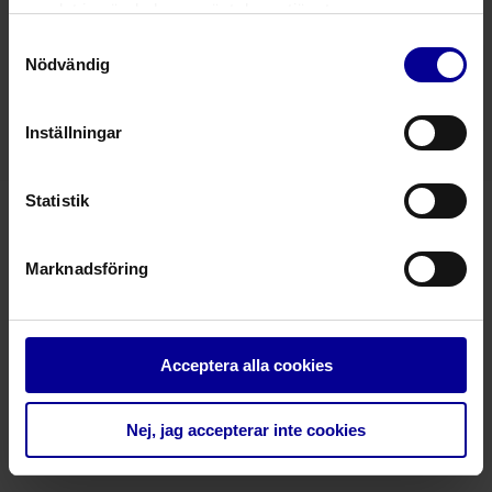
1 produkter
samlat in när du har använt deras tjänster.
Samtyckesval
Easydry biologiskt nedbrytbar
Nödvändig
handduk
Personlig hygien
Personlig hygien
Inställningar
Statistik
– Taking care further
Marknadsföring
Kontakt
Integritetspolicy
Reklamationer
Service
Acceptera alla cookies
Tryffelslingan 12, 181 57 Lidingö
Tel. +4618 430 09 80
Nej, jag accepterar inte cookies
info@steripolar.se