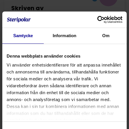
Skriven av
Nordisk produktgruppschef för sårvård
Piia Reijonen
Samtycke
Information
Om
Piia Reijonen arbetar på Steripolar Finland som
nordisk produktchef för sårvård och har, förutom
sin bakgrund som sjuksköterska, mer än tio års
Denna webbplats använder cookies
arbetslivserfarenhet av försäljning av kliniska
sårvårdsartiklar.
Vi använder enhetsidentifierare för att anpassa innehållet
och annonserna till användarna, tillhandahålla funktioner
för sociala medier och analysera vår trafik. Vi
vidarebefordrar även sådana identifierare och annan
1 artiklar
information från din enhet till de sociala medier och
annons- och analysföretag som vi samarbetar med.
10.11.2023 •
Sårbehandling
Dessa kan i sin tur kombinera informationen med annan
Vem är patienten med sår?
information som du har tillhandahållit eller som de har
Piia Reijonen
samlat in när du har använt deras tjänster.
Nordisk produktgruppschef för
sårvård