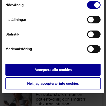
Samtyckesval
Nödvändig
Rekommenderade artiklar
Inställningar
28.1.2026 •
Temperaturreglering
Värmen som gör skillnad – luftfri
patientvärme mot hypotermi
Statistik
Joachim Engestang
Fältbaserad produktchef
Marknadsföring
26.6.2025 •
Anestesi och intensivvård
Talventiler vid intensivvård – när
och hur kan de användas?
Acceptera alla cookies
Marcus Reinhardt
Fältbaserad produktchef
Nej, jag accepterar inte cookies
25.4.2025 •
Infusionsbehandlingar
Hur säkerställer man en
patientvänlig och smärtfri
subkutan infusion?