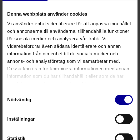
Konduktiv värme har dessutom visat sig vara mer
energieffektiv än traditionell varmluft, med
Denna webbplats använder cookies
snabbare uppvärmning och jämnare
temperaturkontroll. HotDog använder också ett
Vi använder enhetsidentifierare för att anpassa innehållet
ledande tyg, ThermAssure®, som inte avger
och annonserna till användarna, tillhandahålla funktioner
spillvärme och bidrar till en säkrare och mer
för sociala medier och analysera vår trafik. Vi
kontrollerad värmeöverföring.
vidarebefordrar även sådana identifierare och annan
information från din enhet till de sociala medier och
annons- och analysföretag som vi samarbetar med.
Dessa kan i sin tur kombinera informationen med annan
information som du har tillhandahållit eller som de har
samlat in när du har använt deras tjänster.
Samtyckesval
Nödvändig
Inställningar
Statistik