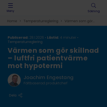
Skip to content
Meny
Sökning
Home
>
Temperaturreglering
>
Värmen som gör
skillnad – luftfri patientvärme mot hypotermi
Publicerad:
28.1.2026 •
Lästid:
4 minuter
•
Temperaturreglering
Värmen som gör skillnad
– luftfri patientvärme
mot hypotermi
Joachim Engestang
Fältbaserad produktchef
Dela