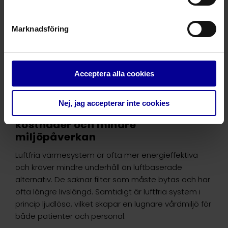
Marknadsföring
Acceptera alla cookies
Nej, jag accepterar inte cookies
Effektivare vård med lägre
kostnader och mindre
miljöpåverkan
Luftfria värmesystem är ofta mer energieffektiva
och kräver mindre underhåll än luftbaserade
alternativ. De saknar filter som måste bytas och har
ofta längre livslängd. Samtidigt är luftfria system i
princip ljudlösa, vilket skapar en lugnare vårdmiljö för
både patienter och personal.