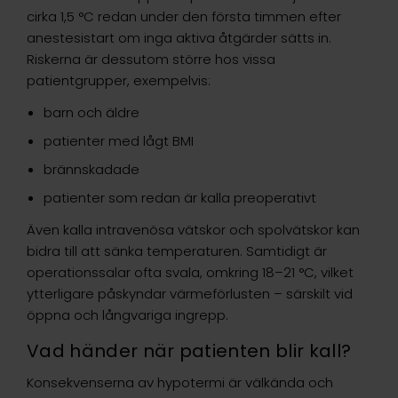
cirka 1,5 °C redan under den första timmen efter
anestesistart om inga aktiva åtgärder sätts in.
Riskerna är dessutom större hos vissa
patientgrupper, exempelvis:
barn och äldre
patienter med lågt BMI
brännskadade
patienter som redan är kalla preoperativt
Även kalla intravenösa vätskor och spolvätskor kan
bidra till att sänka temperaturen. Samtidigt är
operationssalar ofta svala, omkring 18–21 °C, vilket
ytterligare påskyndar värmeförlusten – särskilt vid
öppna och långvariga ingrepp.
Vad händer när patienten blir kall?
Konsekvenserna av hypotermi är välkända och