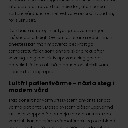
inte bara bättre vård för individen, utan också
kortare vårdtider och effektivare resursanvändning
för sjukhuset.
Den bästa strategin är tydlig: uppvärmningen
måste börja tidigt. Genom att starta redan innan
anestesi kan man motverka det kraftiga
temperaturfallet som annars sker direkt efter
sövning. Tidig och aktiv uppvärmning gör det
betydligt lättare att hålla patienten stabilt varm
genom hela ingreppet.
Luftfri patientvärme – nästa steg i
modern vård
Traditionellt har varmluftssystem använts för att
värma patienter. Dessa system blåser uppvärmd
luft över kroppen för att höja temperaturen. Men
varmluft kan ge ojämn värmefördelning och ibland
skapa obehag för patienten. Här erbjuder luftfria