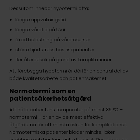
Dessutom innebär hypotermi ofta:
längre uppvakningstid
längre vårdtid på UVA
ökad belastning på vårdresurser
större hjärtstress hos riskpatienter
fler återbesök på grund av komplikationer
Att förebygga hypotermi är därför en central del av
både kvalitetsarbete och patientsäkerhet.
Normotermi som en
patientsäkerhetsåtgärd
Att hålla patientens temperatur på minst 36 °C –
normotermi – är en av de mest effektiva
åtgärderna för att minska risken för komplikationer.
Normotermiska patienter blöder mindre, läker
snabbare och har lägre infektionsrisk. Resultatet blir