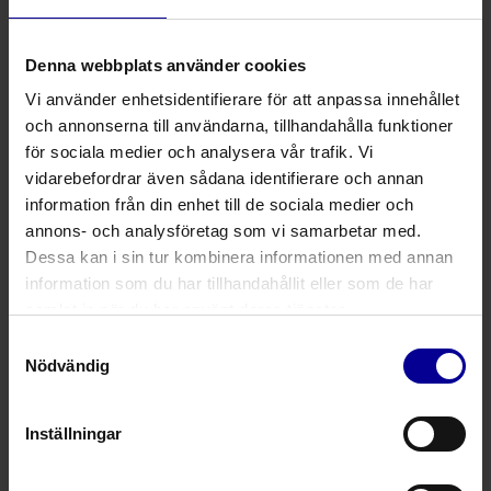
Steripolar
Denna webbplats använder cookies
22.3.2022 •
Infektionshantering
Vi använder enhetsidentifierare för att anpassa innehållet
Det nya normala för med sig
och annonserna till användarna, tillhandahålla funktioner
nya innovationer till vården
för sociala medier och analysera vår trafik. Vi
Steripolar
vidarebefordrar även sådana identifierare och annan
information från din enhet till de sociala medier och
Rekommenderade artiklar
annons- och analysföretag som vi samarbetar med.
Dessa kan i sin tur kombinera informationen med annan
information som du har tillhandahållit eller som de har
28.1.2026 •
Temperaturreglering
samlat in när du har använt deras tjänster.
Värmen som gör skillnad – luftfri
patientvärme mot hypotermi
Samtyckesval
Nödvändig
Joachim Engestang
Fältbaserad produktchef
Inställningar
26.6.2025 •
Anestesi och intensivvård
Talventiler vid intensivvård – när