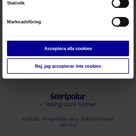
och hur kan de användas?
Statistik
Marcus Reinhardt
Fältbaserad produktchef
Marknadsföring
25.4.2025 •
Infusionsbehandlingar
Hur säkerställer man en
patientvänlig och smärtfri
Acceptera alla cookies
subkutan infusion?
Marko Lähdesmäki
Produktspecialist inom infusion
Nej, jag accepterar inte cookies
– Taking care further
Kontakt
Integritetspolicy
Reklamationer
Service