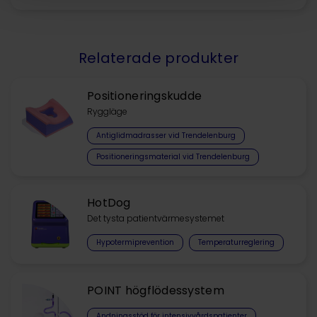
Relaterade produkter
Positioneringskudde
Ryggläge
Antiglidmadrasser vid Trendelenburg
Positioneringsmaterial vid Trendelenburg
HotDog
Det tysta patientvärmesystemet
Hypotermiprevention
Temperaturreglering
POINT högflödessystem
Andningsstöd för intensivvårdspatienter