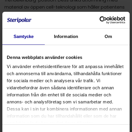
material av öppen cell-teknologi som håller patientens
hud torr under ingrepp, säkrar en stabil positionering och
minimerar risken för att patienten glider. Produkterna är
försedda med tryckavlastande egenskaper vilket bidrar
till ökad patientsäkerhet.
Samtycke
Information
Om
Pink Pad antiglidmadrass 74 cm x 51 cm x 2,5 cm
draglakan
Denna webbplats använder cookies
bröstrem
Vi använder enhetsidentifierare för att anpassa innehållet
och annonserna till användarna, tillhandahålla funktioner
Pink Pad finns i olika storlekar och kombinationer
för sociala medier och analysera vår trafik. Vi
Pink Pad säkerställer en stabil positionering under
vidarebefordrar även sådana identifierare och annan
Trendelenburg-position och minskar risken för att
information från din enhet till de sociala medier och
patienten glider under ingrepp. Dess öppen cell-
annons- och analysföretag som vi samarbetar med.
teknologi håller huden torr under hela ingreppet och
Dessa kan i sin tur kombinera informationen med annan
minskar risken för cellnedbrytning
information som du har tillhandahållit eller som de har
Produktens tryckavlastande egenskaper bidrar till ökad
samlat in när du har använt deras tjänster.
patientkomfort och minimerad risk för tryckrelaterade