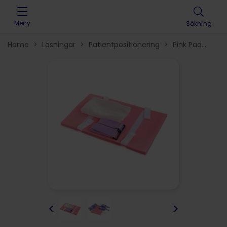
Skip to content
Meny
Sökning
Home
>
Lösningar
>
Patientpositionering
>
Pink Pad
positioneringsmadrasser
>
<
>