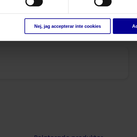
randig, med 0,2 mikronfilter
50
Nej, jag accepterar inte cookies
Ac