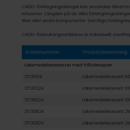
CADD-förlängningsslangar kan användas tillsam
infusioner. Längden på de olika förlängningsslang
filter eller andra komponenter. Samtliga förlängni
CADD-förbrukningsartiklarna är individuellt sterilf
Artikelnummer
Produktbeskrivning
Läkemedelskassetter med friflödesspärr
21730124
Läkemedelskassett 50 
21730224
Läkemedelskassett 100
21730024
Läkemedelskassett 100
21730824
Läkemedelskassett 250
21730924
Läkemedelskassett 250