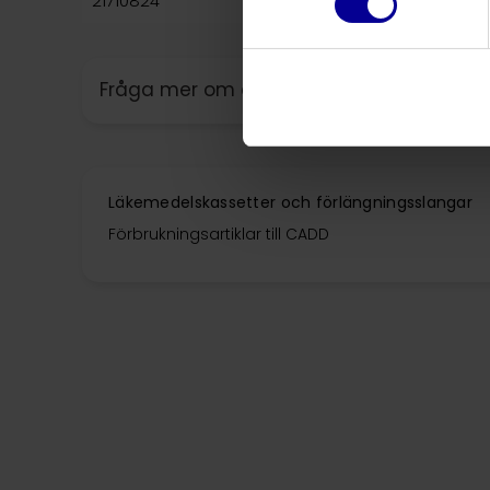
21710824
Förlängningsslang 229 cm, gul
Fråga mer om denna produkt
Läkemedelskassetter och förlängningsslangar
Förbrukningsartiklar till CADD