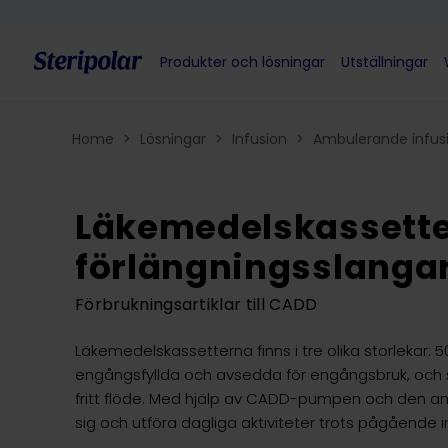
Skip to content
Produkter och lösningar
Utställningar
Home
>
Lösningar
>
Infusion
>
Ambulerande infus
Läkemedelskassette
förlängningsslanga
Förbrukningsartiklar till CADD
Läkemedelskassetterna finns i tre olika storlekar:
engångsfyllda och avsedda för engångsbruk, och
fritt flöde. Med hjälp av CADD-pumpen och den an
sig och utföra dagliga aktiviteter trots pågående i