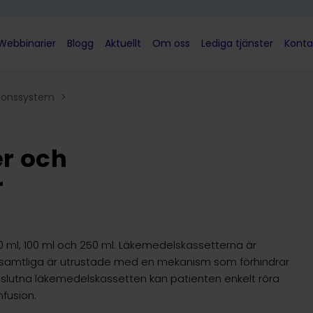
Webbinarier
Blogg
Aktuellt
Om oss
Lediga tjänster
Konta
ionssystem
>
r och
r
 50 ml, 100 ml och 250 ml. Läkemedelskassetterna är
 samtliga är utrustade med en mekanism som förhindrar
slutna läkemedelskassetten kan patienten enkelt röra
nfusion.