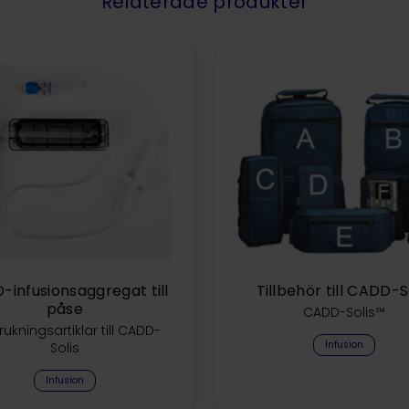
Relaterade produkter
infusionsaggregat till
Tillbehör till CADD-S
påse
CADD-Solis™
rukningsartiklar till CADD-
Infusion
Solis
Infusion