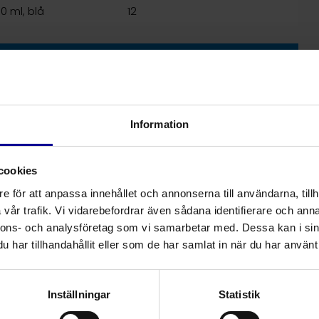
 ml, blå
12
Antal / förpackning
d backventil och flödesstoppare
12
Information
12
cookies
 fyrkantigt 0,2-mikronfilter
25
e för att anpassa innehållet och annonserna till användarna, tillh
12
vår trafik. Vi vidarebefordrar även sådana identifierare och anna
nnons- och analysföretag som vi samarbetar med. Dessa kan i sin
 0.2 mikronfilter
50
har tillhandahållit eller som de har samlat in när du har använt 
koppling
12
lrandig
12
Inställningar
Statistik