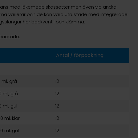
mans med läkemedelskassetter men även vid andra
arna varierar och de kan vara utrustade med integrerade
ngsslangar har backventil och klämma.
örpackade.
Antal / förpackning
ml, grå
12
 ml, grå
12
 ml, gul
12
 ml, klar
12
 ml, gul
12