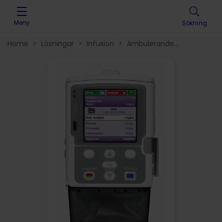
Skip to content
Meny
Sökning
Home
>
Lösningar
>
Infusion
>
Ambulerande
infusionssystem
>