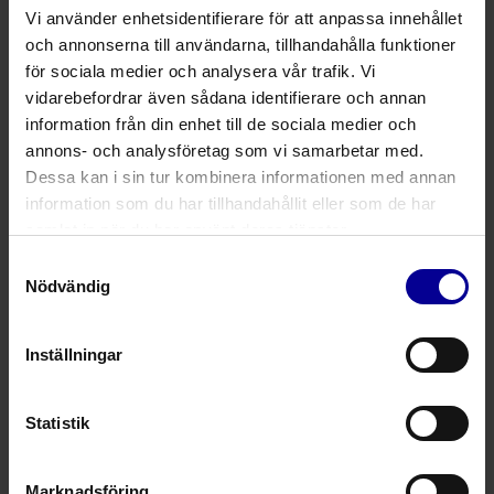
Epidural behandling
Vi använder enhetsidentifierare för att anpassa innehållet
Peripheral Nerve Block (PNB)
och annonserna till användarna, tillhandahålla funktioner
för sociala medier och analysera vår trafik. Vi
Kirurgiska infusionsbehandlingar
vidarebefordrar även sådana identifierare och annan
Systemet stödjer flera administreringsmetoder som kan
information från din enhet till de sociala medier och
kombineras utifrån kliniska behov:
annons- och analysföretag som vi samarbetar med.
Dessa kan i sin tur kombinera informationen med annan
Kontinuerlig infusion
information som du har tillhandahållit eller som de har
Programmerad intermittent bolus (PIB)
samlat in när du har använt deras tjänster.
Patientkontrollerad analgesi (PCA)
Samtyckesval
Nödvändig
Patientkontrollerad epidural analgesi (PCEA)
Klinikerstyrd bolus
Inställningar
Utformad för säker infusion
För att bidra till säkrare infusionsterapi är systemet
Statistik
utrustat med flera säkerhetsfunktioner som hjälper till
att minska risken för felprogrammering och
feladministrering.
Marknadsföring