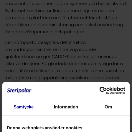
ambulant infusion inom både sjukhus- och hemsjukvård.
Systemet kombinerar flera behandlingsformer i en
gemensam plattform och är utformat för att stödja
säker läkemedelsadministrering och enkel användning
för både vårdpersonal och patienter.
Den kompakta designen, det intuitiva
användargränssnittet och de vägledande
hjälpfunktionerna gör CADD-Solis enkel att använda i
olika vårdmiljöer. Färgkodade skärmar och tydliga larm
bidrar till ökad säkerhet, medan trådlös kommunikation
möjliggör smidig uppdatering av läkemedelsbibliotek
och programvara.
Flera terapier i ett system
CADD-Solis kan användas för flera typer av
Samtycke
Information
Om
smärtbehandling och infusionsterapier, bland annat:
Intravenös PCA
Denna webbplats använder cookies