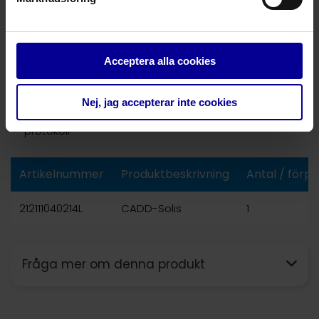
Mjuka och hårda dosgränser
Tydlig läkemedelsidentifiering
Acceptera alla cookies
Färg- och ljuddifferentierade larm
Skydd mot fritt flöde
Nej, jag accepterar inte cookies
Inbyggt läkemedelsbibliotek med stöd för upp till 500
protokoll
Artikelnummer
Produktbeskrivning
Antal / förp
212111040214L
CADD-Solis
1
Fråga mer om denna produkt