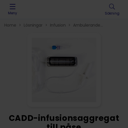
Skip to content
Meny
Sökning
Home
>
Lösningar
>
Infusion
>
Ambulerande
infusionssystem
>
Infusionsset
>
CADD-infusionsaggregat
till påse