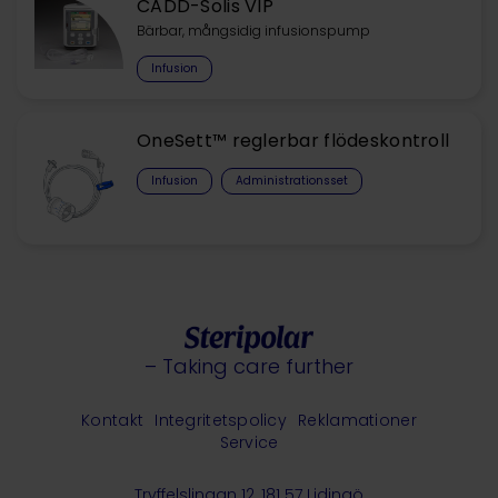
CADD-Solis VIP
Bärbar, mångsidig infusionspump
Infusion
OneSett™ reglerbar flödeskontroll
Infusion
Administrationsset
– Taking care further
Kontakt
Integritetspolicy
Reklamationer
Service
Tryffelslingan 12, 181 57 Lidingö