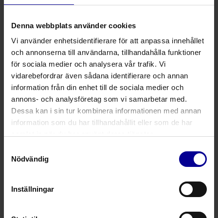
21734924
Infusionsaggregat 330 cm, 0,2 mikronfi
Denna webbplats använder cookies
21734324
Infusionsaggregat 290 cm, 1.2 mikronfilt
Vi använder enhetsidentifierare för att anpassa innehållet
och annonserna till användarna, tillhandahålla funktioner
21735924
Infusionsaggregat 175 cm, OBS! utan
för sociala medier och analysera vår trafik. Vi
vidarebefordrar även sådana identifierare och annan
information från din enhet till de sociala medier och
Artikelnummer
Produktbeskrivning
annons- och analysföretag som vi samarbetar med.
Dessa kan i sin tur kombinera informationen med annan
Infusionsaggregat med bagspike max 500 ml/h (endast k
information som du har tillhandahållit eller som de har
samlat in när du har använt deras tjänster.
21735724
Infusionsaggregat 234 cm
Samtyckesval
Nödvändig
21736424
Infusionsaggregat 300 cm, 1,2 mikron
21738424
Infusionsaggregat 312 cm, gulrand
Inställningar