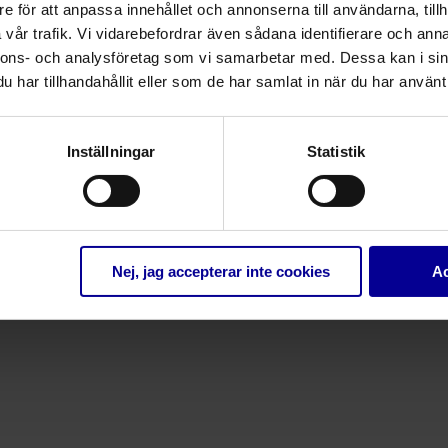
e för att anpassa innehållet och annonserna till användarna, tillh
Mer information skickas till dig per mail inför eventet.
vår trafik. Vi vidarebefordrar även sådana identifierare och anna
nnons- och analysföretag som vi samarbetar med. Dessa kan i sin
Ladda ner programmet
har tillhandahållit eller som de har samlat in när du har använt 
Inställningar
Statistik
Nej, jag accepterar inte cookies
Ac