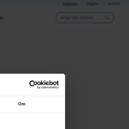
Svenska
English
Suomi
Hae sivulla
kt
ts
Om
j 2024