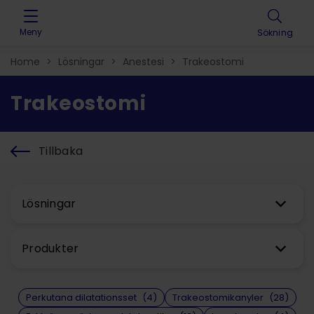
Skip to content
Meny
Sökning
Home
>
Lösningar
>
Anestesi
>
Trakeostomi
Trakeostomi
Tillbaka
Lösningar
Produkter
Perkutana dilatationsset
(4)
Trakeostomikanyler
(28)