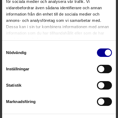
för sociala medier och analysera vår trafik. Vi
Anestesi
Anestesi
vidarebefordrar även sådana identifierare och annan
information från din enhet till de sociala medier och
Fuktvärmeväxlare med integrerad
annons- och analysföretag som vi samarbetar med.
talfunktion
Dessa kan i sin tur kombinera informationen med annan
EasyTouch
information som du har tillhandahållit eller som de har
samlat in när du har använt deras tjänster.
Trakeostomi
Trakeostomi
Samtyckesval
Nödvändig
HME-filter till Primedi-Phon® Extra
Primedi-Phon® Plus
Inställningar
Anestesi
Statistik
Justerbar talvenil
Twinphon®
Marknadsföring
Anestesi
Anestesi