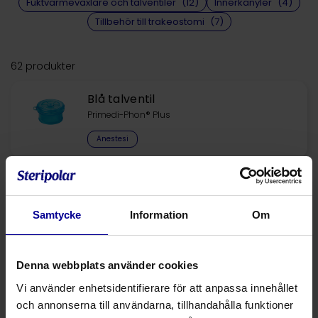
Fuktvärmeväxlare och talventiler
(12)
Innerkanyler
(4)
Tillbehör till trakeostomi
(7)
62 produkter
Blå talventil
Primedi-Phon® Plus
Anestesi
Blå talventil med syrgasnippel
Primedi-Phon® Plus
Samtycke
Information
Om
Anestesi
Denna webbplats använder cookies
Filtermembran till talventil Primedi-
Phon® Plus
Vi använder enhetsidentifierare för att anpassa innehållet
Primedi-Phon® Plus
och annonserna till användarna, tillhandahålla funktioner