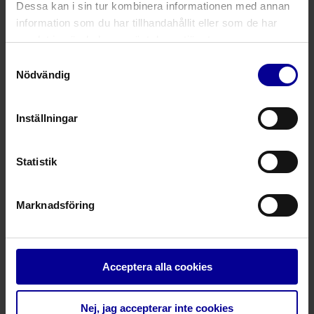
Dessa kan i sin tur kombinera informationen med annan
information som du har tillhandahållit eller som de har
Fråga mer om denna produkt
samlat in när du har använt deras tjänster.
Samtyckesval
Nödvändig
Relaterade produkter
Inställningar
Silikontrakealkanyl med TTS-kuff
Statistik
BLUselect® Suctionaid™
Trakeostomi
Marknadsföring
Trakealkanyl med kuff och sugkanal
BLUselect® Suctionaid™
Acceptera alla cookies
Trakeostomi
Nej, jag accepterar inte cookies