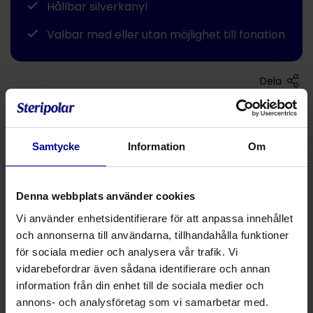
Hållbar silverkanyl
Valbar med eller utan möjlighet till fonation
Dela
Ytterkanyl med 2 innerkanyler
Med 2 innerkanyler – med eller utan 15mm koppling
Samtycke
Information
Om
Finns med kanyl som möjliggörr fonation – inkl. 1
fenestrerad innerkanyl med avtagbar silvertalventil
Denna webbplats använder cookies
(säkrad mot att lossna med en liten silverkedja)
Vi använder enhetsidentifierare för att anpassa innehållet
Konisk form som underlättar insättning
och annonserna till användarna, tillhandahålla funktioner
Stor innerlumen
för sociala medier och analysera vår trafik. Vi
Inkl. nackband
vidarebefordrar även sådana identifierare och annan
information från din enhet till de sociala medier och
Lång livslängd tack vare det hållbara silvermaterialet
annons- och analysföretag som vi samarbetar med.
Material: sterlingsilver (925), antibakteriellt