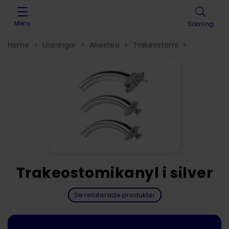
Skip to content
Meny
Sökning
Home
>
Lösningar
>
Anestesi
>
Trakeostomi
>
Trakeostomikanyl i silver
Se relaterade produkter