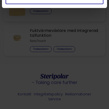
Trakealkompress
Trakeostomi
Fuktvärmeväxlare med integrerad
talfunktion
EasyTouch
Trakeostomi
Trakeostomi
– Taking care further
Kontakt
Integritetspolicy
Reklamationer
Service