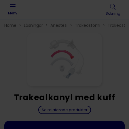
Skip to content
Meny
Sökning
Home
>
Lösningar
>
Anestesi
>
Trakeostomi
>
Trakeosto
Trakealkanyl med kuff
Se relaterade produkter