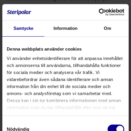
luftstrupen.
Varianterna med kuff är utrustade med en extremt
tunnväggig cylindrisk PU-lågtryckskuff som anpassar sig
Samtycke
Information
Om
idealiskt till luftstrupen.
Ultrasofts
innerkanyler
finns i tre olika utföranden som är
enkla att föra in och att ta bort. Innerkanylerna går även
Denna webbplats använder cookies
att beställa separat.
Vi använder enhetsidentifierare för att anpassa innehållet
och annonserna till användarna, tillhandahålla funktioner
Produktnummer
Produktbeskrivning
för sociala medier och analysera vår trafik. Vi
vidarebefordrar även sådana identifierare och annan
103063
Trakealkanyl Ultrasoft Suction Voic
information från din enhet till de sociala medier och
annons- och analysföretag som vi samarbetar med.
103064
Trakealkanyl Ultrasoft Suction Voic
Dessa kan i sin tur kombinera informationen med annan
information som du har tillhandahållit eller som de har
103065
Trakealkanyl Ultrasoft Suction Voic
samlat in när du har använt deras tjänster.
Samtyckesval
103066
Trakealkanyl Ultrasoft Suction Voic
Nödvändig