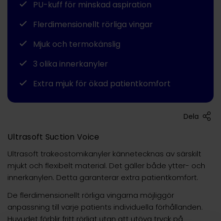
PU-kuff för minskad aspiration
Flerdimensionellt rörliga vingar
Mjuk och termokänslig
3 olika innerkanyler
Extra mjuk för ökad patientkomfort
Dela
Ultrasoft Suction Voice
Ultrasoft trakeostomikanyler kännetecknas av särskilt
mjukt och flexibelt material. Det gäller både ytter- och
innerkanylen. Detta garanterar extra patientkomfort.
De flerdimensionellt rörliga vingarna möjliggör
anpassning till varje patients individuella förhållanden.
Huvudet förblir fritt rörligt utan att utöva tryck på