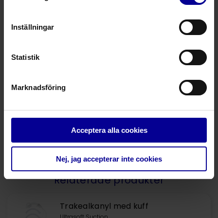
103067
Trakealkanyl Ultrasoft Suction Voic
Inställningar
Ultrasoft: Video
Statistik
Marknadsföring
Ultrasoft: Broschyr
Fråga mer om denna produkt
Acceptera alla cookies
Nej, jag accepterar inte cookies
Relaterade produkter
Trakealkanyl med kuff
Ultrasoft Suction