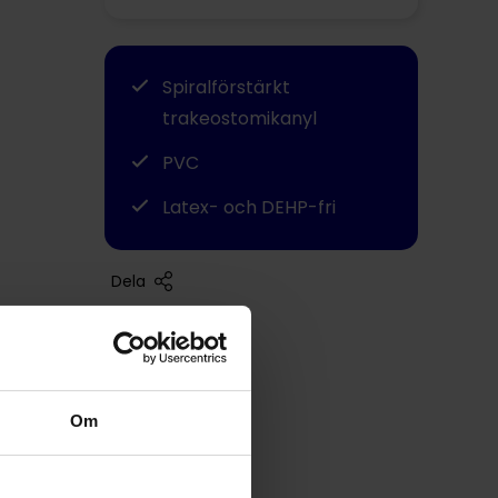
Spiralförstärkt
trakeostomikanyl
PVC
Latex- och DEHP-fri
Dela
Om