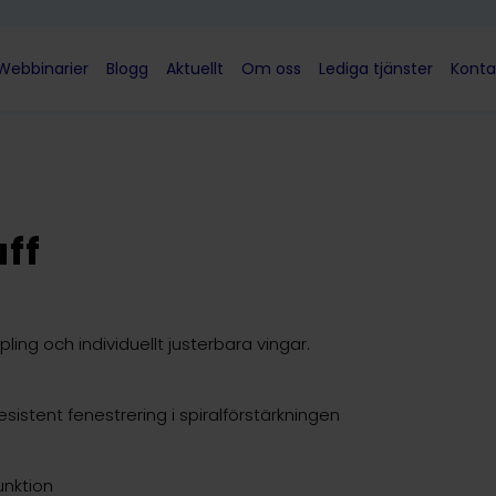
Webbinarier
Blogg
Aktuellt
Om oss
Lediga tjänster
Konta
ff
ing och individuellt justerbara vingar.
sistent fenestrering i spiralförstärkningen
unktion