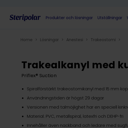
Skip to content
Produkter och lösningar
Utställningar
Home
>
Lösningar
>
Anestesi
>
Trakeostomi
>
Trakealkanyl med ku
Priflex
®
Suction
Spiralförstärkt trakeostomikanyl med 15 mm koppl
Användningstiden är högst 29 dagar
Versionen med talmöjlighet har en speciell kinkre
Material: PVC, metallspiral, latexfri och DEHP-fri
Innehåller även nackband och ledare med sugf