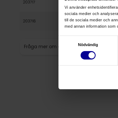
203717
sugfunktion
Vi använder enhetsidentifierar
sociala medier och analysera 
Trakealkanyl Priflex
®
Suction 
till de sociala medier och a
203718
sugfunktion
med annan information som du 
Samtyckesval
Nödvändig
Fråga mer om denna produkt