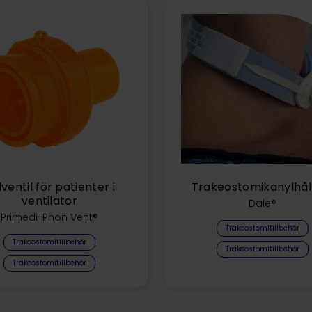
ventil för patienter i
Trakeostomikanylhål
ventilator
Dale®
Primedi-Phon Vent®
Trakeostomitillbehör
Trakeostomitillbehör
Trakeostomitillbehör
Trakeostomitillbehör