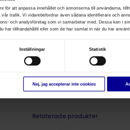
10
1
e för att anpassa innehållet och annonserna till användarna, tillh
vår trafik. Vi vidarebefordrar även sådana identifierare och anna
med kuff och
nnons- och analysföretag som vi samarbetar med. Dessa kan i sin
11
1
har tillhandahållit eller som de har samlat in när du har använt 
Inställningar
Statistik
Nej, jag accepterar inte cookies
Ac
Relaterade produkter