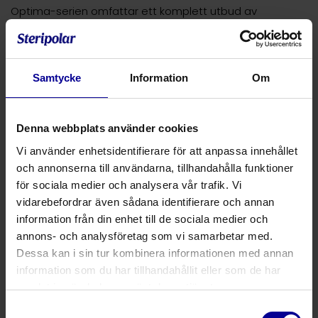
Optima-serien omfattar ett komplett utbud av
trakeosotmikanyler för trakeostomerade patienter. De
finns i fem vuxenstorlekar 6-10, med och utan kuff, med
och utan talfunktion samt med och utan subglottisk
sugfunktion.
Samtycke
Information
Om
Med eller utan innerkanylen på plats, möjliggör
ytterkanylens inbyggda 15 mm-koppling anslutning av
Denna webbplats använder cookies
tillbehör (värme- och fuktutbytare och talventiler) och
Vi använder enhetsidentifierare för att anpassa innehållet
kan även användas för att ansluta ventilatorer (vid
och annonserna till användarna, tillhandahålla funktioner
användning av kanyler med kuff).
för sociala medier och analysera vår trafik. Vi
vidarebefordrar även sådana identifierare och annan
Produktnummer
Produktbeskrivning
information från din enhet till de sociala medier och
annons- och analysföretag som vi samarbetar med.
102013
Trakealkanyl Optima Basic utan kuff
Dessa kan i sin tur kombinera informationen med annan
information som du har tillhandahållit eller som de har
102014
Trakealkanyl Optima Basic utan kuff
samlat in när du har använt deras tjänster.
Samtyckesval