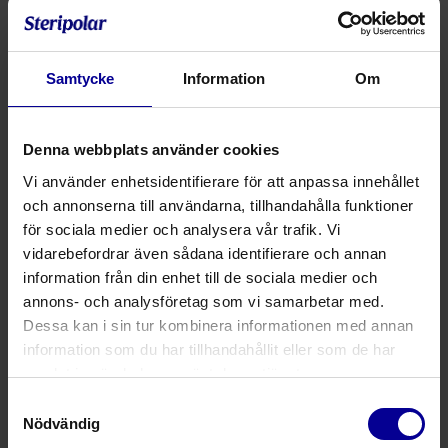
användning av C-båge, förbättrad kirurgåtkomst och
ökad rörelsefrihet. Rörelseomfånget förbättras under
ledmanipulation, vilket tillåter en mer komplett dynamisk
Samtycke
Information
Om
undersökning utan behov av att ändra kirurgiska
tekniker.
The Pink Hip Kit finns för flera olika
operationsbord
.
Denna webbplats använder cookies
Vi använder enhetsidentifierare för att anpassa innehållet
Nouva BN-settet innehåller:
och annonserna till användarna, tillhandahålla funktioner
1 Hip Kit Pink Pad
för sociala medier och analysera vår trafik. Vi
1 positioneringskudde med PinkProtect-material
vidarebefordrar även sådana identifierare och annan
information från din enhet till de sociala medier och
2 armdynor
annons- och analysföretag som vi samarbetar med.
2 remmar till armdyna
Dessa kan i sin tur kombinera informationen med annan
1 draglakan
information som du har tillhandahållit eller som de har
samlat in när du har använt deras tjänster.
2 kroppsremmar
Samtyckesval
Nödvändig
Produktnummer
Produktbeskrivning