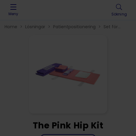
Skip to content
Meny
Sökning
Home
>
Lösningar
>
Patientpositionering
>
Set för
höftbord
>
The Pink Hip Kit