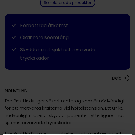
Se relaterade produkter
Förbättrad åtkomst
Ökat rörelseomfång
Skyddar mot sjukhusförvärvade
tryckskador
Dela
Nouva BN
The Pink Hip Kit ger säkert motdrag som är nödvändigt
för att motverka krafterna vid höftdistension. Ett unikt,
hudvänligt material skyddar patienten ytterligare mot
sjukhusförvärvade tryckskador.
The Pink Hip Kit möjliggör obehindrad visualisering vid