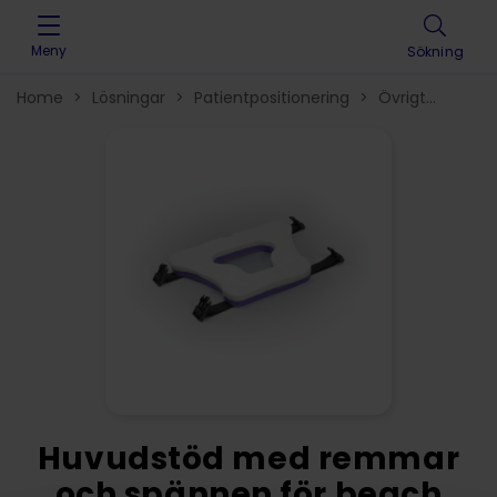
Skip to content
Meny
Sökning
Home
>
Lösningar
>
Patientpositionering
>
Övrigt
positioneringsmaterial
>
Huvudstöd med remmar
och spännen för beach