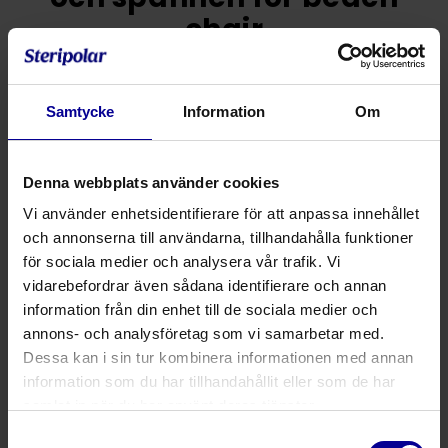
chair
Se relaterade produkter
Samtycke
Information
Om
Låter huden andas
Denna webbplats använder cookies
Skonsam mot huden
Vi använder enhetsidentifierare för att anpassa innehållet
Engångs
och annonserna till användarna, tillhandahålla funktioner
för sociala medier och analysera vår trafik. Vi
vidarebefordrar även sådana identifierare och annan
Dela
information från din enhet till de sociala medier och
annons- och analysföretag som vi samarbetar med.
För beach chair-läge
Dessa kan i sin tur kombinera informationen med annan
information som du har tillhandahållit eller som de har
Med DermaProx-lager för ökad patientkomfort
samlat in när du har använt deras tjänster.
Med spännen som fästen
Samtyckesval