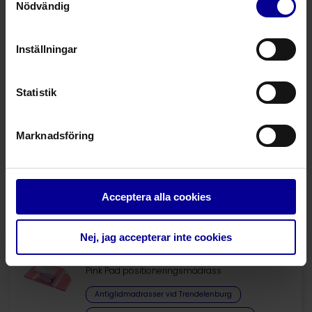
Engångs
Nödvändig
Inställningar
Produkt
Produktbeskrivning
Statistik
40763
Huvudstöd med remmar och spännen för bea
Marknadsföring
Fråga mer om denna produkt
Acceptera alla cookies
Relaterade produkter
Nej, jag accepterar inte cookies
Pink Pad Standard
Pink Pad positioneringsmadrass
Antiglidmadrasser vid Trendelenburg