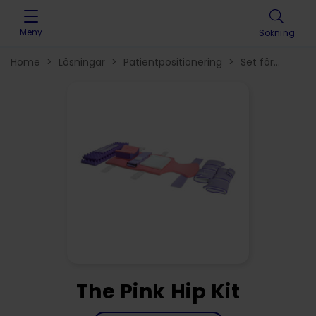
Skip to content
Meny
Sökning
Home
>
Lösningar
>
Patientpositionering
>
Set för
höftbord
>
The Pink Hip Kit