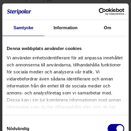
användning av C-båge, förbättrad kirurgåtkomst och
ökad rörelsefrihet. Rörelseomfånget förbättras under
ledmanipulation, vilket tillåter en mer komplett dynamisk
undersökning utan behov av att ändra kirurgiska
Samtycke
Information
Om
tekniker.
The Pink Hip Kit finns för flera olika
operationsbord
.
Denna webbplats använder cookies
Athrex-settet innehåller:
Vi använder enhetsidentifierare för att anpassa innehållet
1 Hip Kit Pink Pad
och annonserna till användarna, tillhandahålla funktioner
för sociala medier och analysera vår trafik. Vi
1 par fotskydd
vidarebefordrar även sådana identifierare och annan
1 positioneringskudde med PinkProtect-material
information från din enhet till de sociala medier och
Kroppsremmar
annons- och analysföretag som vi samarbetar med.
Dessa kan i sin tur kombinera informationen med annan
2 armdynor
information som du har tillhandahållit eller som de har
2 remmar till armdyna
samlat in när du har använt deras tjänster.
1 draglakan
Samtyckesval
Nödvändig