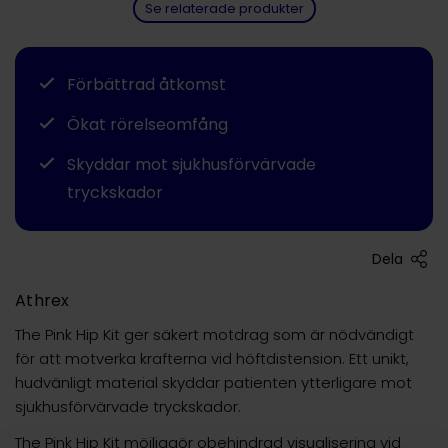
Se relaterade produkter
Förbättrad åtkomst
Ökat rörelseomfång
Skyddar mot sjukhusförvärvade
tryckskador
Dela
Athrex
The Pink Hip Kit ger säkert motdrag som är nödvändigt
för att motverka krafterna vid höftdistension. Ett unikt,
hudvänligt material skyddar patienten ytterligare mot
sjukhusförvärvade tryckskador.
The Pink Hip Kit möjliggör obehindrad visualisering vid