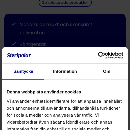
Se relaterade produkter
Matieral av mjukt och skonsamt
polyuretan
Röntgentät
DEHP-fri
Samtycke
Information
Om
Dela
Denna webbplats använder cookies
Utan talfunktion
Vi använder enhetsidentifierare för att anpassa innehållet
Två röntgentäta innerkanyler med vit bajonettring
och annonserna till användarna, tillhandahålla funktioner
Inkluderar nackband, obturator och kil
för sociala medier och analysera vår trafik. Vi
Kan användas upp till 5 veckor
vidarebefordrar även sådana identifierare och annan
information från din enhet till de sociala medier och