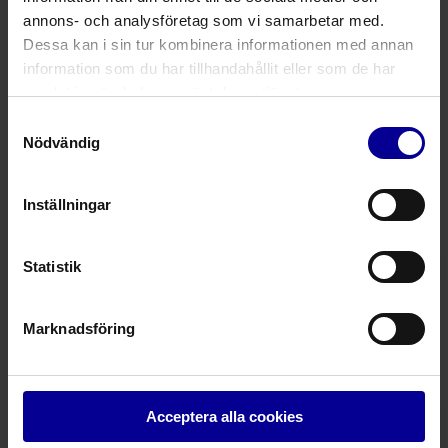
Alla ProLine-kanyler är röntgentäta samt DEHP- och
annons- och analysföretag som vi samarbetar med.
latexfria.
Dessa kan i sin tur kombinera informationen med annan
information som du har tillhandahållit eller som de har
Produktnummer
Produktbeskrivning
Antal / för
samlat in när du har använt deras tjänster.
Samtyckesval
1
Nödvändig
1
Inställningar
Fråga mer om denna produkt
Statistik
Marknadsföring
Relaterade produkter
Talventil för patienter i ventilator
Acceptera alla cookies
Primedi-Phon Vent®