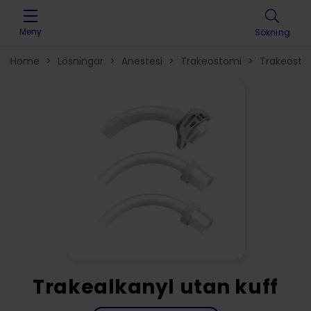
Skip to content
Meny
Sökning
Home
>
Lösningar
>
Anestesi
>
Trakeostomi
>
Trakeosto
Trakealkanyl utan kuff