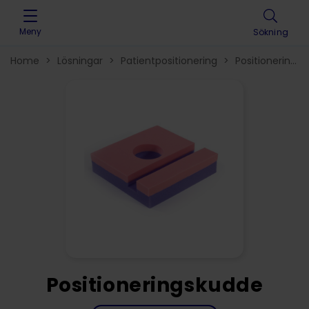
Skip to content
Meny
Sökning
Home
>
Lösningar
>
Patientpositionering
>
Positionerings
för vuxna
>
Positioneringskudde