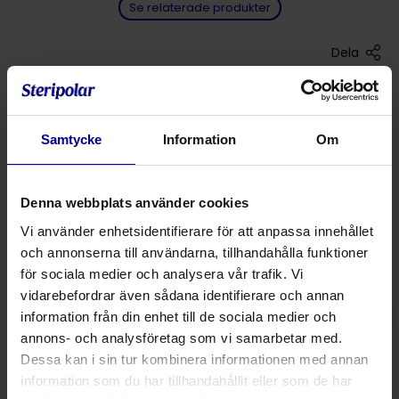
Se relaterade produkter
Dela
Sidoläge
Med kanal för endotrakealtub
Samtycke
Information
Om
Mått: 25,5 x 27 x 6 cm
Produktnummer
Produktbeskrivning
An
Denna webbplats använder cookies
Vi använder enhetsidentifierare för att anpassa innehållet
40770
Positioneringskudde, sidoläge
12
och annonserna till användarna, tillhandahålla funktioner
för sociala medier och analysera vår trafik. Vi
vidarebefordrar även sådana identifierare och annan
Fråga mer om denna produkt
information från din enhet till de sociala medier och
annons- och analysföretag som vi samarbetar med.
Dessa kan i sin tur kombinera informationen med annan
information som du har tillhandahållit eller som de har