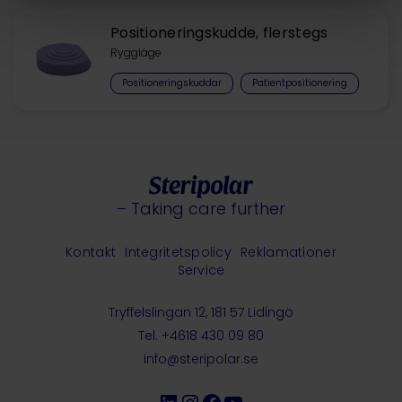
Positioneringskudde, flerstegs
Ryggläge
Positioneringskuddar
Patientpositionering
– Taking care further
Kontakt
Integritetspolicy
Reklamationer
Service
Tryffelslingan 12, 181 57 Lidingö
Tel. +4618 430 09 80
info@steripolar.se
LinkedIn
Instagram
Facebook
YouTube