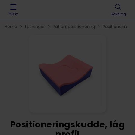
Skip to content
Meny
Sökning
Home
>
Lösningar
>
Patientpositionering
>
Positionerings
för vuxna
>
Positioneringskudde, låg
profil