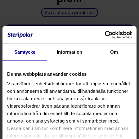
Se relaterade produkter
Perforering som möjliggör två höjder av
kudden
Samtycke
Information
Om
Ger anatomisk korrekt position av nacke
och huvud
Denna webbplats använder cookies
Låg profil
Vi använder enhetsidentifierare för att anpassa innehållet
och annonserna till användarna, tillhandahålla funktioner
för sociala medier och analysera vår trafik. Vi
Dela
vidarebefordrar även sådana identifierare och annan
Rygg- och sidoläge
information från din enhet till de sociala medier och
annons- och analysföretag som vi samarbetar med.
Ger anatomiskt korrekt positionering av huvud och
Dessa kan i sin tur kombinera informationen med annan
nacke vid operation i rygg- och sidoläge. Perforering
information som du har tillhandahållit eller som de har
som möjliggör två höjder av kudden. För lägre profil tas