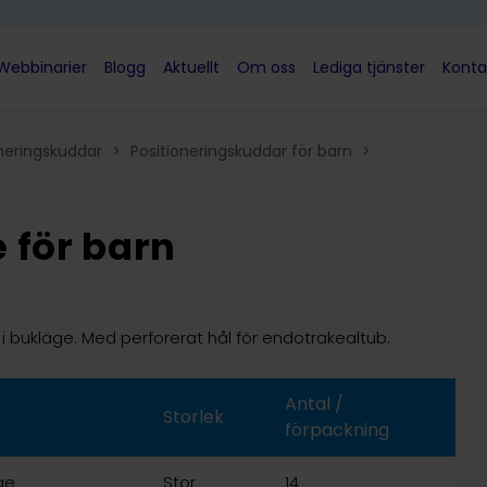
Webbinarier
Blogg
Aktuellt
Om oss
Lediga tjänster
Konta
oneringskuddar
>
Positioneringskuddar för barn
>
 för barn
i bukläge. Med perforerat hål för endotrakealtub.
Antal /
Storlek
förpackning
ge
Stor
14