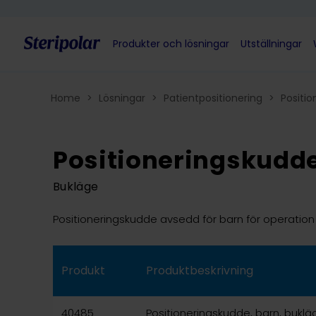
Skip to content
Produkter och lösningar
Utställningar
Home
>
Lösningar
>
Patientpositionering
>
Positi
Positioneringskudde
Bukläge
Positioneringskudde avsedd för barn för operation 
Produkt
Produktbeskrivning
40485
Positioneringskudde, barn, buklä