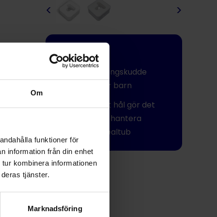
<
>
Engångs
Positioneringskudde
avsedd för barn
Om
Perforerat hål gör det
enkelt att hantera
endotrakealtub
andahålla funktioner för
n information från din enhet
 tur kombinera informationen
Dela
deras tjänster.
Marknadsföring