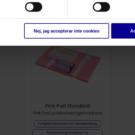
Relaterade produkter
Nej, jag accepterar inte cookies
Ac
Pink Pad Standard
Pink Pad positioneringsmadrass
Antiglidmadrasser vid Trendelenburg
Positioneringsmaterial vid