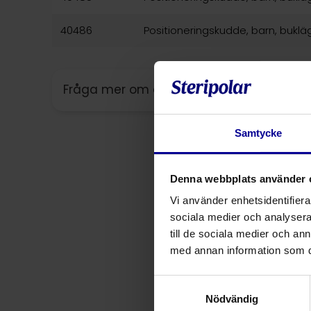
40486
Positioneringskudde, barn, buklä
Fråga mer om denna produkt
Samtycke
Denna webbplats använder 
Vi använder enhetsidentifierar
sociala medier och analysera 
till de sociala medier och a
med annan information som du 
Samtyckesval
Nödvändig