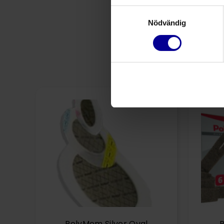
Samtyckesval
Nödvändig
PolyMem Silver Oval
P