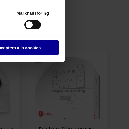
Marknadsföring
ceptera alla cookies
isidos
PolyMem Silver sormi- ja