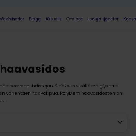
Webbinarier
Blogg
Aktuellt
Om oss
Lediga tjänster
Konta
ähaavasidos
män haavanpuhdistajan. Sidoksen sisältämä glyseriini
näin vähentäen haavakipua. PolyMem haavasidosten on
ua.