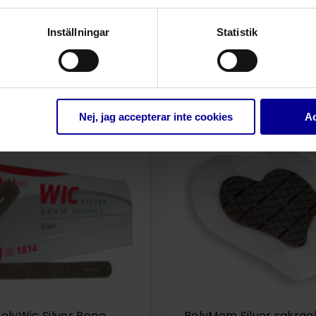
Inställningar
Statistik
Relaterade produkter
Nej, jag accepterar inte cookies
Ac
olyWic Silver Rope
PolyMem Silver sakraal