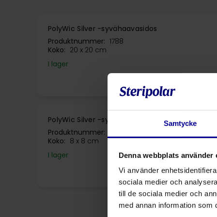
PolyWic Silver -syvähaavasidos
Produktnummer:
1788
Koko:
20 x 20 cm
I lager
PolyWic Silver -syvähaavasidos
Samtycke
Produktnummer:
1333
Koko:
8 x 8 cm
I lager
Denna webbplats använder 
Vi använder enhetsidentifierar
sociala medier och analysera 
till de sociala medier och a
med annan information som du 