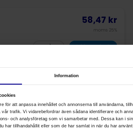
58,47 kr
moms 25%
1
-
+
Lisää ostoskoriin
17,14 kr
Information
moms 25%
cookies
1
-
+
Lisää ostoskoriin
e för att anpassa innehållet och annonserna till användarna, tillh
vår trafik. Vi vidarebefordrar även sådana identifierare och anna
nnons- och analysföretag som vi samarbetar med. Dessa kan i sin
har tillhandahållit eller som de har samlat in när du har använt 