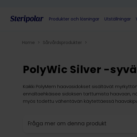
Skip to content
Produkter och lösningar
Utställningar
Home
>
Sårvårdsprodukter
>
PolyWic Silver -syv
Kaikki PolyMem haavasidokset sisältävät myrkyttö
ennaltaehkäisee sidoksen tarttumista haavaan, 
myös todettu vähentävän käytettäessä haavakip
Fråga mer om denna produkt