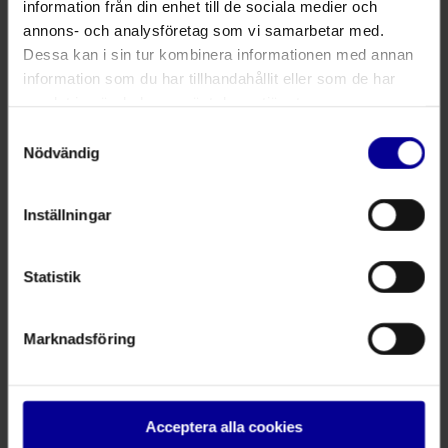
information från din enhet till de sociala medier och
annons- och analysföretag som vi samarbetar med.
Dessa kan i sin tur kombinera informationen med annan
PolyMem Silver sormi- ja varvassidos
information som du har tillhandahållit eller som de har
Produktnummer:
1401
Koko:
Koko 1
samlat in när du har använt deras tjänster.
I lager
Samtyckesval
Nödvändig
12,10 kr
moms 25%
1
-
+
Lisää ostoskoriin
Inställningar
Statistik
PolyMem Silver sormi- ja varvassidos
Produktnummer:
1402
Koko:
Koko 2
Marknadsföring
I lager
12,10 kr
moms 25%
1
-
+
Lisää ostoskoriin
Acceptera alla cookies