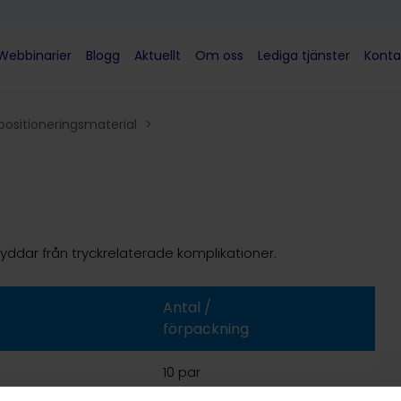
Webbinarier
Blogg
Aktuellt
Om oss
Lediga tjänster
Konta
positioneringsmaterial
>
yddar från tryckrelaterade komplikationer.
Antal /
förpackning
10 par