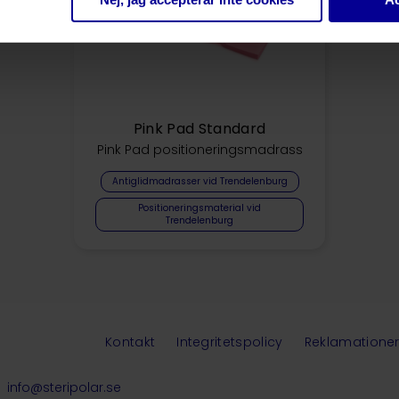
Pink Pad Standard
Pink Pad positioneringsmadrass
Antiglidmadrasser vid Trendelenburg
Positioneringsmaterial vid
Trendelenburg
Kontakt
Integritetspolicy
Reklamatione
info@steripolar.se