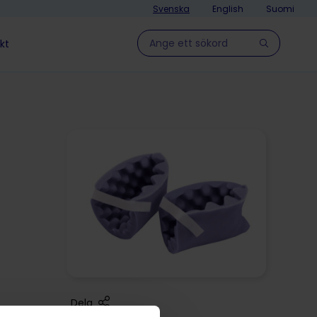
Svenska
English
Suomi
Hae sivulla
kt
Dela