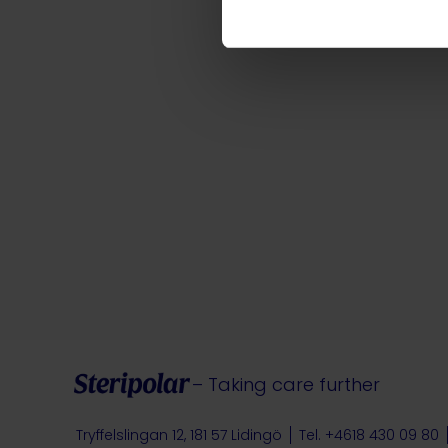
– Taking care further
Tryffelslingan 12, 181 57 Lidingö
Tel. +4618 430 09 80