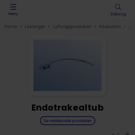
Skip to content
Meny
Sökning
Home
>
Lösningar
>
Luftvägsprodukter
>
Intubation
>
En
utan kuff
>
Endotrakealtub
Se relaterade produkter