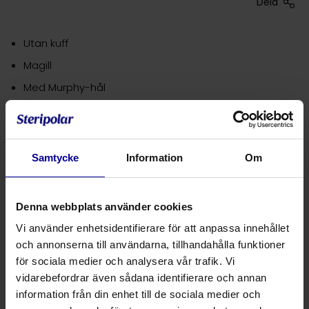
Dela
Utan kuff
Magill
Med Murphy-hål
Produktnummer
Produktbeskrivning
Storlek
Samtycke
Information
Om
4400011025
Endotrakealtub utan kuff
2,5
4400011030
Endotrakealtub utan kuff
3,0
Denna webbplats använder cookies
4400011035
Endotrakealtub utan kuff
3,5
Vi använder enhetsidentifierare för att anpassa innehållet
och annonserna till användarna, tillhandahålla funktioner
4400011040
Endotrakealtub utan kuff
4,0
för sociala medier och analysera vår trafik. Vi
vidarebefordrar även sådana identifierare och annan
4400011045
Endotrakealtub utan kuff
4,5
information från din enhet till de sociala medier och