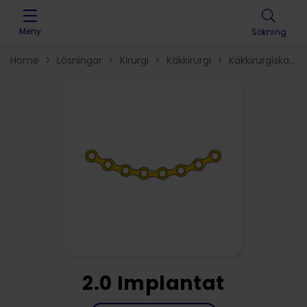
Skip to content
Meny
Sökning
Home
>
Lösningar
>
Kirurgi
>
Käkkirurgi
>
Käkkirurgiska
implantat
>
2.0 Implantat