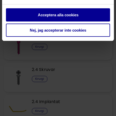
Plattor
Kirurgi
Acceptera alla cookies
Nej, jag accepterar inte cookies
Skruvar
Kirurgi
2.4 Skruvar
Kirurgi
2.4 Implantat
Kirurgi