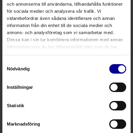
och annonserna till användarna, tillhandahålla funktioner
att säkerställa att de är av hög kvalitet och hållbara
för sociala medier och analysera vår trafik. Vi
för långvarig användning av kirurger
vidarebefordrar även sådana identifierare och annan
Inriktade på kundorienterade lösningar
information från din enhet till de sociala medier och
Sortimentet omfattar kirurgiska saxar, tänger,
annons- och analysföretag som vi samarbetar med.
nålförare, retraktorer, skalpellblad och handtag,
Dessa kan i sin tur kombinera informationen med annan
dukklämmare, krokar, kuretter, lyftare, raspatorier och
information som du har tillhandahållit eller som de har
benfiler samt specialiserade kirurgiska instrument
samlat in när du har använt deras tjänster.
Samtyckesval
Nödvändig
Produktkatalog: 2.0 Implantat
Inställningar
Fråga mer om denna produkt
Statistik
Relaterade produkter
Marknadsföring