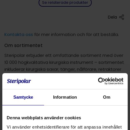
Se relaterade produkter
Dela
Kontakta oss
för mer information och för att beställa.
Om sortimentet
Steripolar erbjuder ett omfattande sortiment med över
10 000 högkvalitativa kirurgiska instrument – sortimentet
inkluderar kirurgiska saxar, tänger, nålförare, retraktorer
och andra väsentliga kirurgiska instrument samt
specialinstrument. Våra instrument har 10 års garanti.
Alla våra kirurgiska instrument:
Samtycke
Information
Om
Har utvecklats både mekaniskt och produkttekniskt
för att uppfylla kirurgens behov
Denna webbplats använder cookies
Hög, permanent kvalitet och konsekventa designer
Vi använder enhetsidentifierare för att anpassa innehållet
Tillverkas av Medicon i Tyskland enligt standarder för