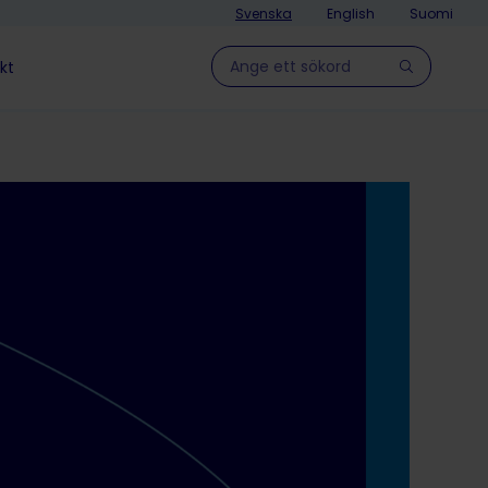
Svenska
English
Suomi
Hae sivulla
kt