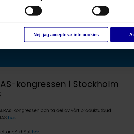
ongressen 16-17 novemb
Nej, jag accepterar inte cookies
Ac
ERAS-kongressen i Stockholm
3
ERAs-kongressen och ta del av vårt produktutbud
ERAS
här
.
eltar på i höst
här
.