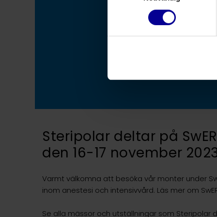
SwERAS-k
Steripolar
Dela
Steripolar deltar på Sw
den 16-17 november 20
2
Varmt välkomna att besöka vår monter under Sw
inom anestesi och intensivvård. Läs mer om Sw
Se alla mässor och utställningar som Steripolar d