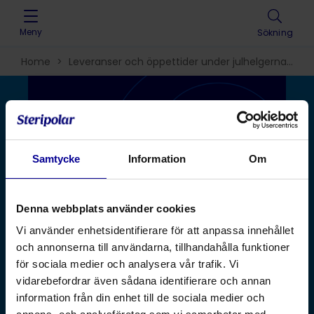
Skip to content
Meny
Sökning
Home
>
Leveranser och öppettider under julhelgerna
2025
Samtycke
Information
Om
Denna webbplats använder cookies
Vi använder enhetsidentifierare för att anpassa innehållet
och annonserna till användarna, tillhandahålla funktioner
för sociala medier och analysera vår trafik. Vi
Publicerad:
15.12.2025 •
Lästid:
1 minuter
•
vidarebefordrar även sådana identifierare och annan
Leveranser och
information från din enhet till de sociala medier och
öppettider under