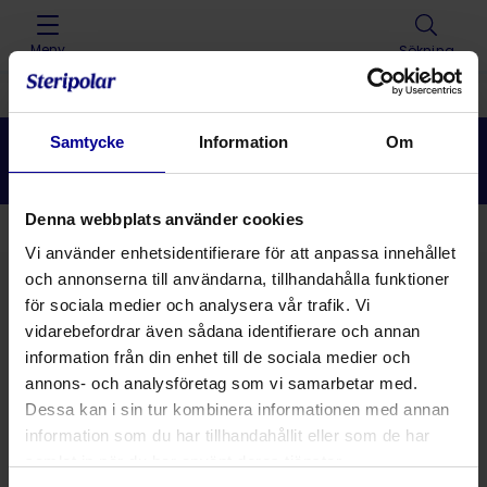
Skip to content
Meny
Sökning
Home
>
Lösningar
>
Sårvård
>
Ärrbehandling
Samtycke
Information
Om
Ärrbehandling
Denna webbplats använder cookies
Tillbaka
Vi använder enhetsidentifierare för att anpassa innehållet
och annonserna till användarna, tillhandahålla funktioner
för sociala medier och analysera vår trafik. Vi
Lösningar
vidarebefordrar även sådana identifierare och annan
information från din enhet till de sociala medier och
Produkter
annons- och analysföretag som vi samarbetar med.
Dessa kan i sin tur kombinera informationen med annan
information som du har tillhandahållit eller som de har
No products were found matching your selection.
samlat in när du har använt deras tjänster.