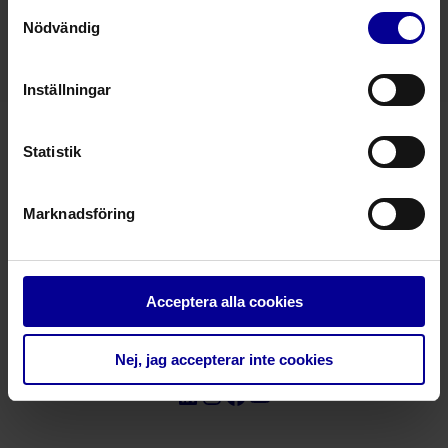
Samtyckesval
Nödvändig
Inställningar
Statistik
– Taking care further
Marknadsföring
Kontakt
Integritetspolicy
Reklamationer
Service
Tryffelslingan 12, 181 57 Lidingö
Acceptera alla cookies
Tel. +4618 430 09 80
info@steripolar.se
Nej, jag accepterar inte cookies
LinkedIn
Instagram
Facebook
YouTube