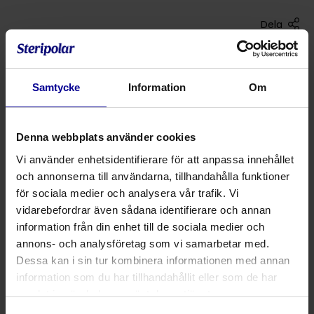
Dela
går ner under hakan
210 cm knickfri slang med slandardanslutning
Samtycke
Information
Om
två sidoventiler (utan återandning) med
reservoarpåse
Denna webbplats använder cookies
Vi använder enhetsidentifierare för att anpassa innehållet
Antal /
och annonserna till användarna, tillhandahålla funktioner
Produktnummer
Produktbeskrivning
förpacknin
för sociala medier och analysera vår trafik. Vi
vidarebefordrar även sådana identifierare och annan
01 000 08 131
Syrgasmask, barn
50
information från din enhet till de sociala medier och
annons- och analysföretag som vi samarbetar med.
01 000 08 130
Syrgasmask, vuxen
50
Dessa kan i sin tur kombinera informationen med annan
information som du har tillhandahållit eller som de har
samlat in när du har använt deras tjänster.
Fråga mer om denna produkt