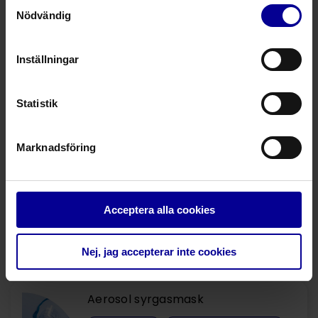
Samtyckesval
Nödvändig
Inställningar
Relaterade produkter
Marshall Classic återanvändbara
Statistik
andningsballonger
Revivatorer
Andning vid första hjälpen
Marknadsföring
Marshall Visionary®
andningsballonger för engångsbruk
Acceptera alla cookies
Andning vid första hjälpen
Nej, jag accepterar inte cookies
Andning vid första hjälpen
Aerosol syrgasmask