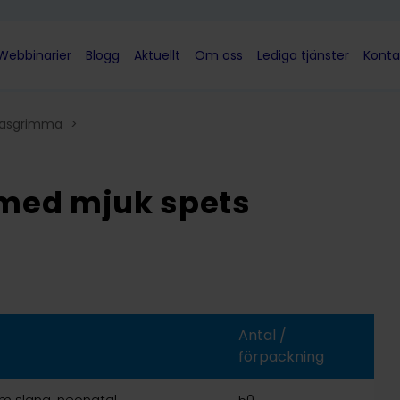
Webbinarier
Blogg
Aktuellt
Om oss
Lediga tjänster
Konta
gasgrimma
>
med mjuk spets
Antal /
förpackning
m slang, neonatal
50