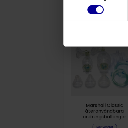
Marshall Classic
återanvändbara
andningsballonger
Revivatorer