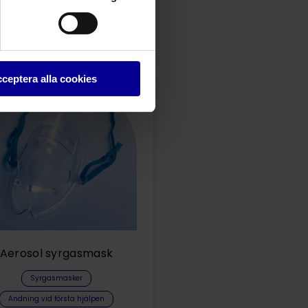
ceptera alla cookies
Aerosol syrgasmask
Syrgasmasker
Andning vid första hjälpen