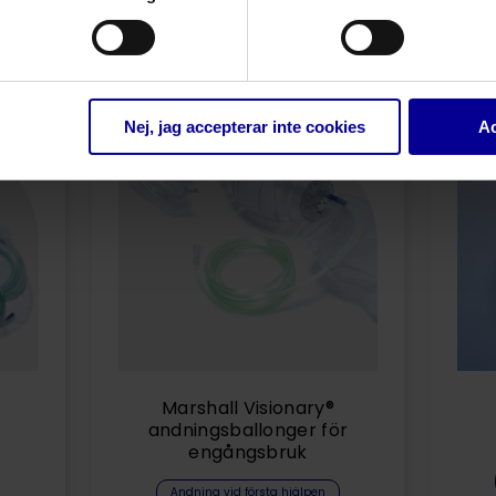
Relaterade produkter
Nej, jag accepterar inte cookies
Ac
Marshall Visionary®
andningsballonger för
engångsbruk
Andning vid första hjälpen