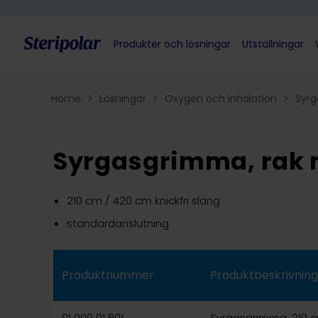
Skip to content
Produkter och lösningar
Utställningar
Home
>
Lösningar
>
Oxygen och inhalation
>
Syr
Syrgasgrimma, rak 
210 cm / 420 cm knickfri slang
standardanslutning
Produktnummer
Produktbeskrivning
01 000 01 601
Syrgasgrimma, 210 c