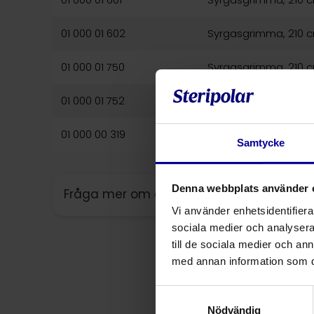
01 000 01 602
Syrgasgrimma, 210 c
01 000 01 750
Syrgasgrimma, 210 c
01 000 01 752
Syrgasgrimma, 210 c
01 000 00 319
Syrgasgrimma, 420 c
Samtycke
Denna webbplats använder 
Fråga mer om denna produkt
Vi använder enhetsidentifierar
sociala medier och analysera 
till de sociala medier och a
med annan information som du 
Samtyckesval
Nödvändig