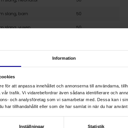
m slang, barn
50
m slang, vuxen
50
m slang, vuxen
50
m slang, vuxen
50
Information
cookies
e för att anpassa innehållet och annonserna till användarna, tillh
vår trafik. Vi vidarebefordrar även sådana identifierare och anna
nnons- och analysföretag som vi samarbetar med. Dessa kan i sin
har tillhandahållit eller som de har samlat in när du har använt 
Inställningar
Statistik