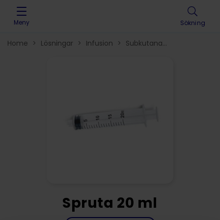
Skip to content
Meny
Sökning
Home
>
Lösningar
>
Infusion
>
Subkutana
infusionssystem
>
Infusionstillbehör
>
Spruta 20 ml