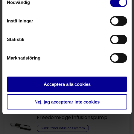
Nödvändig
Fråga mer om denna produkt
Inställningar
Relaterade produkter
Statistik
Spruta 60 ml
Marknadsföring
Sprutor
Sprutor
Acceptera alla cookies
Spruta 30 ml
Sprutor
Sprutor
Nej, jag accepterar inte cookies
FreedomEdge infusionspump
Subkutana infusionssystem