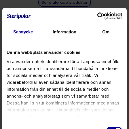
Se relaterade produkter
Steril
Samtycke
Information
Om
Luer Lock
Denna webbplats använder cookies
Dela
Vi använder enhetsidentifierare för att anpassa innehållet
och annonserna till användarna, tillhandahålla funktioner
Steril 3-komponentsspruta, 20 ml med luer lock. Passar
för sociala medier och analysera vår trafik. Vi
med FREEDOM60 infusionspump.
vidarebefordrar även sådana identifierare och annan
information från din enhet till de sociala medier och
Produktnummer
Produktbeskrivning
Anta
annons- och analysföretag som vi samarbetar med.
Dessa kan i sin tur kombinera informationen med annan
information som du har tillhandahållit eller som de har
002022720F
Spruta 20 ml, Luer Lock, steril
80
samlat in när du har använt deras tjänster.
Samtyckesval