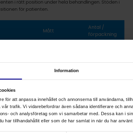
enten i rätt position under hela behandlingen. Stöden i
sitionen för patienten.
Antal /
Mått
förpackning
dard
49 x 46 x 18 cm
4
30 x 15 x 15 cm
8
Information
 multi-angle
58 x 24 x 20 cm
3
cookies
 multi-angle
16,5 x 41 x 22 cm
8
e för att anpassa innehållet och annonserna till användarna, tillh
vår trafik. Vi vidarebefordrar även sådana identifierare och anna
nnons- och analysföretag som vi samarbetar med. Dessa kan i sin
har tillhandahållit eller som de har samlat in när du har använt 