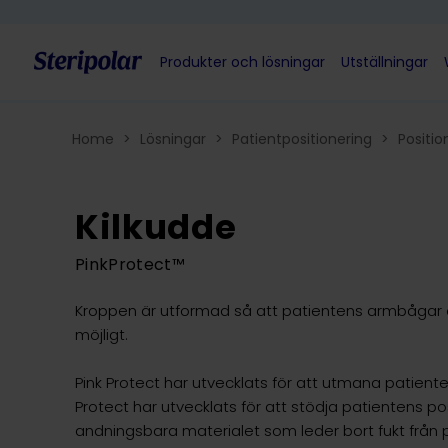
Skip to content
Produkter och lösningar
Utställningar
Home
>
Lösningar
>
Patientpositionering
>
Positio
Kilkudde
PinkProtect™
Kroppen är utformad så att patientens armbågar oc
möjligt.
Pink Protect har utvecklats för att utmana patient
Protect har utvecklats för att stödja patientens p
andningsbara materialet som leder bort fukt från 