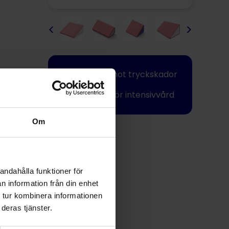
<
>
Skyddar mot tryckskador
Speciellt för intensivvård
Om
Dela
andahålla funktioner för
n information från din enhet
 tur kombinera informationen
deras tjänster.