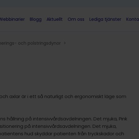
Webbinarier
Blogg
Aktuellt
Om oss
Lediga tjänster
Konta
nerings- och polstringsdynor
>
h axlar är i ett så naturligt och ergonomiskt läge som
ens hållning på intensivvårdsavdelningen. Det mjuka, Pink
ositionering på intensivvårdsavdelningen. Det mjuka,
patientens hud skyddar patienten från tryckskador och