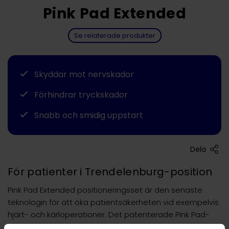
Pink Pad Extended
Se relaterade produkter
Skyddar mot nervskador
Förhindrar tryckskador
Snabb och smidig uppstart
Dela
För patienter i Trendelenburg-position
Pink Pad Extended positioneringsset är den senaste
teknologin för att öka patientsäkerheten vid exempelvis
hjärt- och kärloperationer. Det patenterade Pink Pad-
materialet avlastar och skyddar huden i utsatta