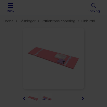
Skip to content
Meny
Sökning
Home
>
Lösningar
>
Patientpositionering
>
Pink Pad
positioneringsmadrasser
>
<
>