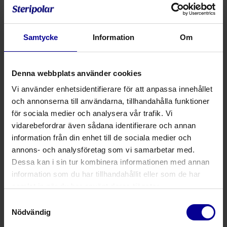
områden (scapula, sacrum, hälar) från cellnedbrytning
och uppkomst av trycksår.
Samtycke
Information
Om
Öppen cell-design transporterar bort fukt och håller
huden torr
Minimerar risken för sjukhusförvärvade tryckskador
Denna webbplats använder cookies
Praktiskt med färdiga set som minskar
Vi använder enhetsidentifierare för att anpassa innehållet
förberedelsetiden inför operation
och annonserna till användarna, tillhandahålla funktioner
Set innehållande 1 Pink Pad EXT, 1 draglakan och 1
för sociala medier och analysera vår trafik. Vi
bröstrem
vidarebefordrar även sådana identifierare och annan
information från din enhet till de sociala medier och
Pink Pad Extended består av samma patenterade
annons- och analysföretag som vi samarbetar med.
material som de övriga produkterna i Pink Pad serien
Dessa kan i sin tur kombinera informationen med annan
Pink Pad EXT har tryckavlastande egenskaper, håller
information som du har tillhandahållit eller som de har
patientens rygg torr under operation, på så vis
samlat in när du har använt deras tjänster.
minimeras risken för cellnedbrytning och uppkomst av
Samtyckesval
tryckskador och hjälper till att bibehålla en optimal
Nödvändig
kroppstemperatur.