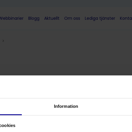
Webbinarier
Blogg
Aktuellt
Om oss
Lediga tjänster
Konta
>
rer vid te.x. obesitas kirurgi för att få bästa
olika retraktorblad finns en oändlig mängd
 blad som passar vid obesitas kirurgi.
Information
cookies