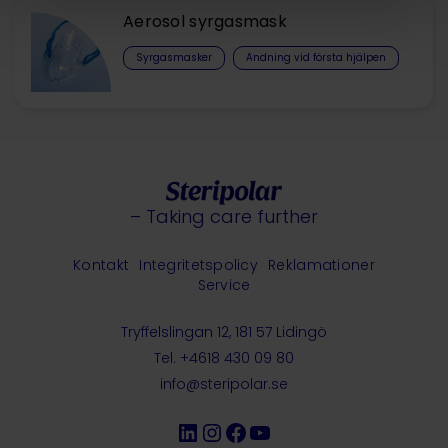
Aerosol syrgasmask
Syrgasmasker
Andning vid första hjälpen
– Taking care further
Kontakt
Integritetspolicy
Reklamationer
Service
Tryffelslingan 12, 181 57 Lidingö
Tel. +4618 430 09 80
info@steripolar.se
LinkedIn
Instagram
Facebook
YouTube