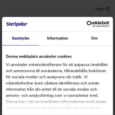
Dela
går ner under hakan
210 cm knickfri slang med standard och universal
anslutning / 2 standardanslutning
Samtycke
Information
Om
nebulisator 20 ml
Denna webbplats använder cookies
Vi använder enhetsidentifierare för att anpassa innehållet
Produktnummer
Produktbeskrivning
och annonserna till användarna, tillhandahålla funktioner
för sociala medier och analysera vår trafik. Vi
01 000 08 921
Nebulisator Set med standard och un
vidarebefordrar även sådana identifierare och annan
information från din enhet till de sociala medier och
01 000 08 924
Nebulisator Set med standard och un
annons- och analysföretag som vi samarbetar med.
Dessa kan i sin tur kombinera informationen med annan
01 000 08 925
Nebulisator Set med 2 standardansl
information som du har tillhandahållit eller som de har
samlat in när du har använt deras tjänster.