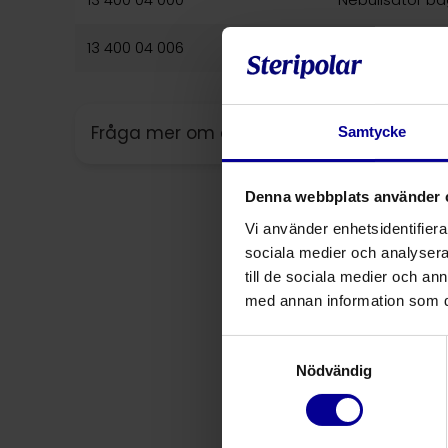
13 400 04 006
Nebulisator bä
Fråga mer om denna produkt
Samtycke
Denna webbplats använder 
Vi använder enhetsidentifierar
sociala medier och analysera 
till de sociala medier och a
med annan information som du 
Samtyckesval
Nödvändig