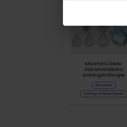
Marshall Classic
återanvändbara
andningsballonger
Revivatorer
Andning vid första hjälpen