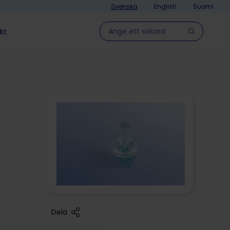
Svenska
English
Suomi
Hae sivulla
kt
Dela