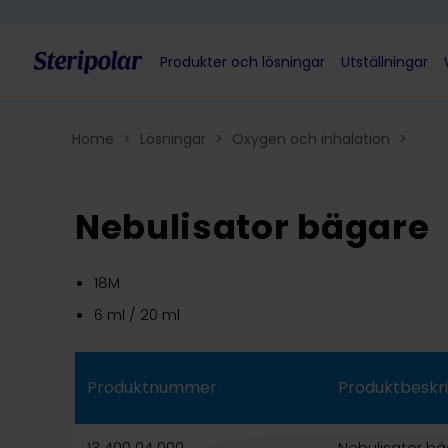
Skip to content
Produkter och lösningar
Utställningar
Home
>
Lösningar
>
Oxygen och inhalation
>
Nebulisator bägare
18M
6 ml / 20 ml
Produktnummer
Produktbeskri
13 400 04 000
Nebulisator bä