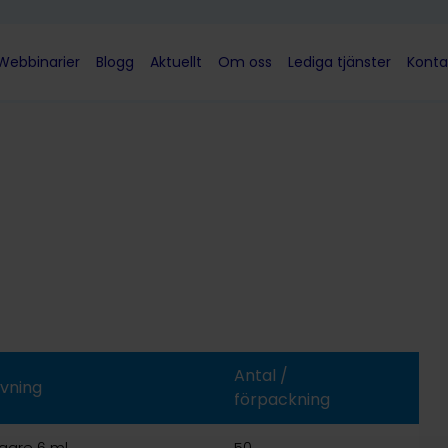
Webbinarier
Blogg
Aktuellt
Om oss
Lediga tjänster
Konta
Antal /
vning
förpackning
gare 6 ml
50