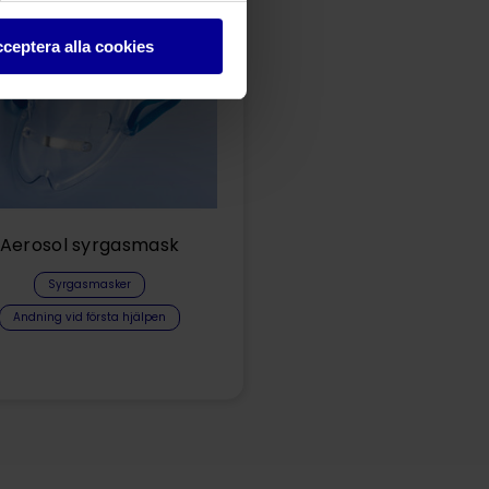
ceptera alla cookies
Aerosol syrgasmask
Syrgasmasker
Andning vid första hjälpen