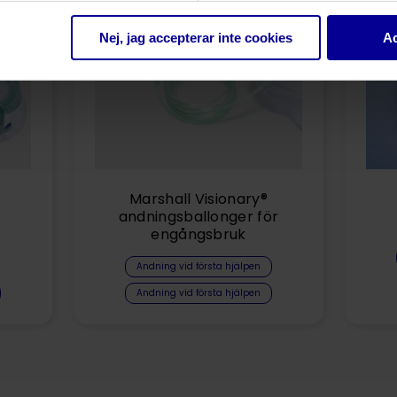
Nej, jag accepterar inte cookies
Ac
Marshall Visionary®
andningsballonger för
engångsbruk
Andning vid första hjälpen
Andning vid första hjälpen