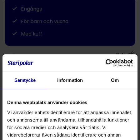
Engångs
För barn och vuxna
Med kuff
Dela
Engångs
Samtycke
Information
Om
För barn och vuxna
Med kuff
Denna webbplats använder cookies
Färgkodade
Vi använder enhetsidentifierare för att anpassa innehållet
och annonserna till användarna, tillhandahålla funktioner
Produktnummer
Produktbeskrivning
Stor
för sociala medier och analysera vår trafik. Vi
vidarebefordrar även sådana identifierare och annan