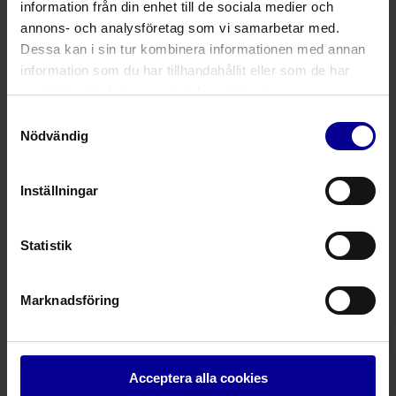
information från din enhet till de sociala medier och
5148000000
Narkosmask, neonatal
0
annons- och analysföretag som vi samarbetar med.
Dessa kan i sin tur kombinera informationen med annan
5148000001
Narkosmask, spädbarn
1
information som du har tillhandahållit eller som de har
samlat in när du har använt deras tjänster.
514800000
2
Narkosmask, barn
2
Samtyckesval
Nödvändig
514800000
3
Narkosmask, vuxen liten
3
514800000
4
Narkosmask, vuxen medium
4
Inställningar
514800000
5
Narkosmask, vuxen stor
5
Statistik
514800000
6
Narkosmask, vuxen stor
6
Marknadsföring
Fråga mer om denna produkt
Acceptera alla cookies