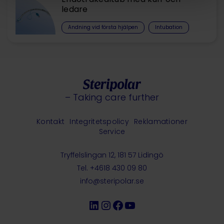
ledare
Andning vid första hjälpen
Intubation
– Taking care further
Kontakt
Integritetspolicy
Reklamationer
Service
Tryffelslingan 12, 181 57 Lidingö
Tel. +4618 430 09 80
info@steripolar.se
LinkedIn
Instagram
Facebook
YouTube