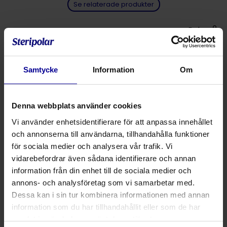
Se relaterade produkter
Dela
Millerblad för flergångsbruk till laryngoskop.
Samtycke
Information
Om
Med matt inre yta
Rostfritt stål
Denna webbplats använder cookies
Steriliseringsbara
Vi använder enhetsidentifierare för att anpassa innehållet
Raka
och annonserna till användarna, tillhandahålla funktioner
Med integrerad ljuskälla
för sociala medier och analysera vår trafik. Vi
vidarebefordrar även sådana identifierare och annan
Fiberoptik
information från din enhet till de sociala medier och
annons- och analysföretag som vi samarbetar med.
Produktnummer
Produktbeskrivning
Dessa kan i sin tur kombinera informationen med annan
information som du har tillhandahållit eller som de har
9000396999
Laryngoskopblad Miller rak flergång
samlat in när du har använt deras tjänster.