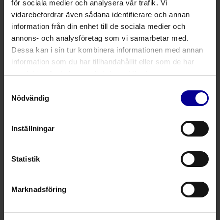
för sociala medier och analysera vår trafik. Vi
Tillverkas av Medicon i Tyskland enligt standarder för
vidarebefordrar även sådana identifierare och annan
att säkerställa att de är av hög kvalitet och hållbara
information från din enhet till de sociala medier och
för långvarig användning av kirurger
annons- och analysföretag som vi samarbetar med.
Inriktade på kundorienterade lösningar
Dessa kan i sin tur kombinera informationen med annan
Sortimentet omfattar kirurgiska saxar, tänger,
information som du har tillhandahållit eller som de har
nålförare, retraktorer, skalpellblad och handtag,
samlat in när du har använt deras tjänster.
dukklämmare, krokar, kuretter, lyftare, raspatorier och
Samtyckesval
benfiler samt specialiserade kirurgiska instrument
Nödvändig
Fråga mer om denna produkt
Inställningar
Statistik
Relaterade produkter
Marknadsföring
Plattor
Kirurgi