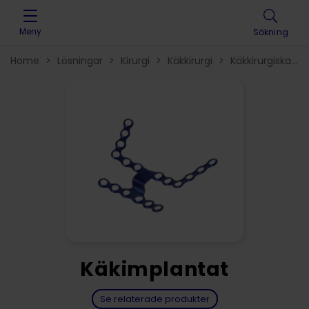
Skip to content
Meny
Sökning
Home
>
Lösningar
>
Kirurgi
>
Käkkirurgi
>
Käkkirurgiska
implantat
>
Käkimplantat
Se relaterade produkter