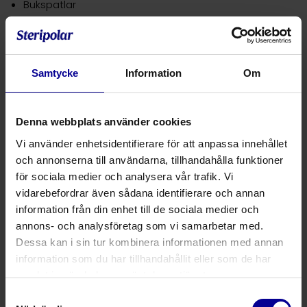
Bukspatlar
Dubbelsidiga retraktorer
Se produktkatalog för komplett sortiment.
Samtycke
Information
Om
Kontakta oss
för mer information och för att beställa.
Om sortimentet
Denna webbplats använder cookies
Steripolar erbjuder ett omfattande sortiment med över
10 000 högkvalitativa kirurgiska instrument – sortimentet
Vi använder enhetsidentifierare för att anpassa innehållet
inkluderar kirurgiska saxar, tänger, nålförare, retraktorer
och annonserna till användarna, tillhandahålla funktioner
och andra väsentliga kirurgiska instrument samt
för sociala medier och analysera vår trafik. Vi
specialinstrument. Våra instrument har 10 års garanti.
vidarebefordrar även sådana identifierare och annan
information från din enhet till de sociala medier och
Alla våra kirurgiska instrument:
annons- och analysföretag som vi samarbetar med.
Har utvecklats både mekaniskt och produkttekniskt
Dessa kan i sin tur kombinera informationen med annan
för att uppfylla kirurgens behov
information som du har tillhandahållit eller som de har
samlat in när du har använt deras tjänster.
Hög, permanent kvalitet och konsekventa designer
Samtyckesval
Tillverkas av Medicon i Tyskland enligt standarder för