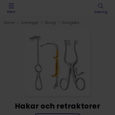
Skip to content
Meny
Sökning
Home
>
Lösningar
>
Kirurgi
>
Kirurgiska
instrument
>
Hakar och retraktorer
>
Hakar och retraktorer