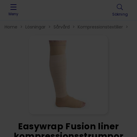
Skip to content
Meny
Sökning
Home
>
Lösningar
>
Sårvård
>
Kompressionstextilier
>
Easywrap Fusion liner
kompressionsstrumpor