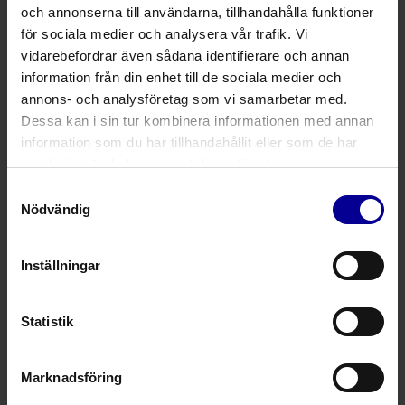
och annonserna till användarna, tillhandahålla funktioner
LIGHT (20-30 mmHg)
ELBFD1
ELBFD2
ELBFD3
för sociala medier och analysera vår trafik. Vi
vidarebefordrar även sådana identifierare och annan
STRONG (30-40 mmHg)
ESBFD1
ESBFD2
ESBFD3
information från din enhet till de sociala medier och
annons- och analysföretag som vi samarbetar med.
Dessa kan i sin tur kombinera informationen med annan
MÄTTABELL
(Omkrets)
XS
S
M
L
information som du har tillhandahållit eller som de har
samlat in när du har använt deras tjänster.
1
19-24
25-29
30-34
3
a
Fot
Samtyckesval
Nödvändig
b Ankel
19-24
25-29
30-34
3
Inställningar
c Vadens bredaste punkt
≤ 45
≤ 50
≤ 60
≤
Statistik
Marknadsföring