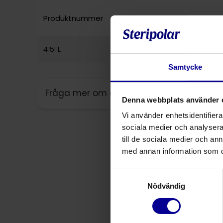
Produktnummer
Produktbeskrivning
415FL
™
Adtemp
415 Flex Di
Samtycke
Fråga mer om denna produkt
Denna webbplats använder 
Vi använder enhetsidentifierar
sociala medier och analysera 
till de sociala medier och a
med annan information som du 
Samtyckesval
Nödvändig