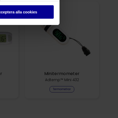
ceptera alla cookies
r
Minitermometer
Adtemp™ Mini 432
Termometrar