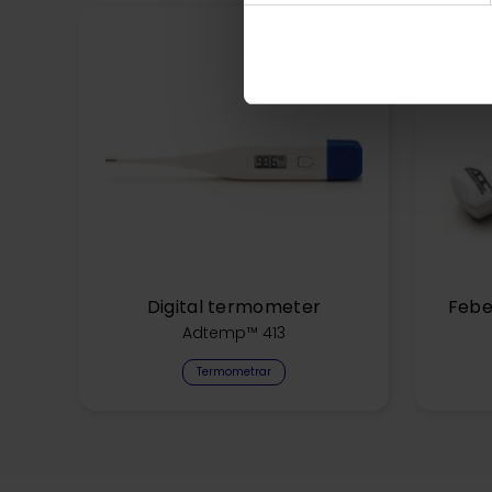
Digital termometer
Febe
Adtemp™ 413
Termometrar