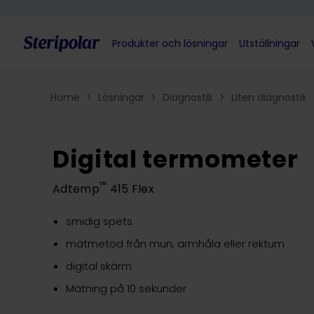
Skip to content
Produkter och lösningar
Utställningar
Home
>
Lösningar
>
Diagnostik
>
Liten diagnostik
Digital termometer
™
Adtemp
415 Flex
smidig spets
mätmetod från mun, armhåla eller rektum
digital skärm
Mätning på 10 sekunder