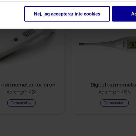
Nej, jag accepterar inte cookies
Ac
rtermometer för öron
Digital termomete
Adtemp™ 424
Adtemp™ 418N
Termometrar
Termometrar