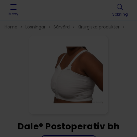
Skip to content
Meny
Sökning
Home
>
Lösningar
>
Sårvård
>
Kirurgiska produkter
>
Dale® Postoperativ bh