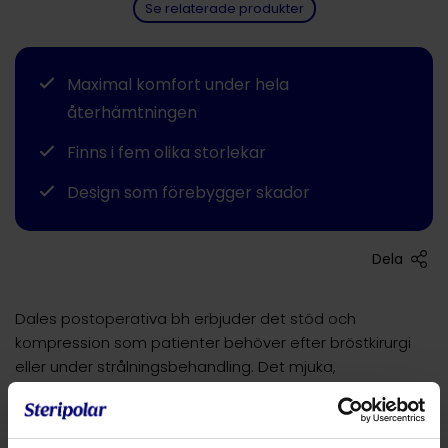
Se relaterade produkter
Maximal komfort under hela
återhämtningen
Finns i fem olika storlekar
Design som förebygger skador
Dela
Dales postoperativa bh erbjuder det stöd och
kompression som patienter behöver efter bröstkirurgi
eller under strålningsbehandling. Det mjuka,
andningsbara tyget töjer sig för att rymma ödem utan
att binda in eller irritera känslig vävnad. Öppningen
framtill med öglor och hakar underlättar inspektion av