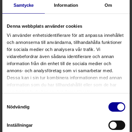
det kirurgiska ingreppet och även vid klädbyten.
Samtycke
Information
Om
Säker, långsiktig komfort
Stretchigt material gör att såret kan andas
Denna webbplats använder cookies
Materialet sträcks ut och drar ihop sig för att rymma
Vi använder enhetsidentifierare för att anpassa innehållet
ödem
och annonserna till användarna, tillhandahålla funktioner
för sociala medier och analysera vår trafik. Vi
Sömlös design hjälper till att förebygga skador
vidarebefordrar även sådana identifierare och annan
Ger maximal komfort under hela återhämtningen
information från din enhet till de sociala medier och
annons- och analysföretag som vi samarbetar med.
Dessa kan i sin tur kombinera informationen med annan
Produkt
Produktbeskrivning
Storlek
information som du har tillhandahållit eller som de har
samlat in när du har använt deras tjänster.
702
Medium, passar byst B-D
86 – 92 cm
1
Samtyckesval
Nödvändig
703
Large, passar byst B-D
92 – 97 cm
1
Inställningar
704
X-Large, passar byst B-D
97 – 112 cm
1