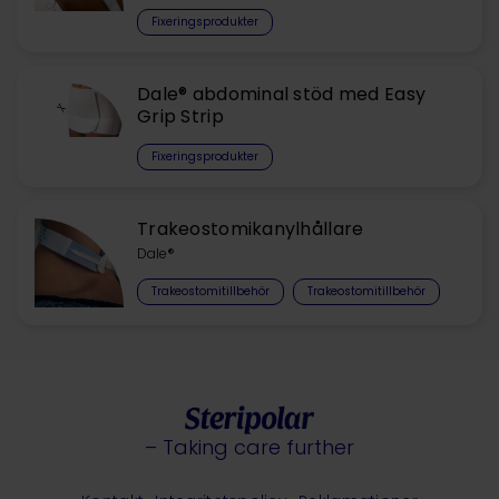
Fixeringsprodukter
Dale® abdominal stöd med Easy
Grip Strip
Fixeringsprodukter
Trakeostomikanylhållare
Dale®
Trakeostomitillbehör
Trakeostomitillbehör
– Taking care further